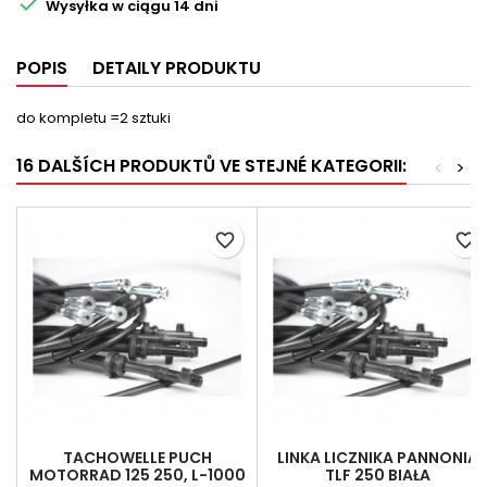

Wysyłka w ciągu 14 dni
POPIS
DETAILY PRODUKTU
do kompletu =2 sztuki
16 DALŠÍCH PRODUKTŮ VE STEJNÉ KATEGORII:
<
>
favorite_border
favorite_border
TACHOWELLE PUCH
LINKA LICZNIKA PANNONIA
MOTORRAD 125 250, L-1000
TLF 250 BIAŁA