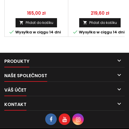
MM
Cena
Cena
165,00 zł
219,60 zł
Přidat do košíku
Přidat do košíku




Wysyłka w ciągu 14 dni
Wysyłka w ciągu 14 dni

PRODUKTY

NAŠE SPOLEČNOST

VÁŠ ÚČET

KONTAKT