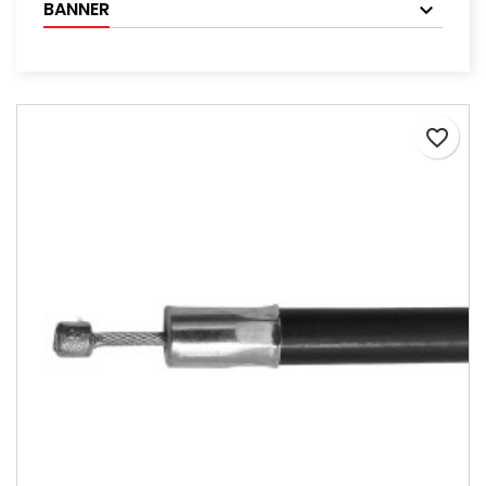
BANNER
favorite_border