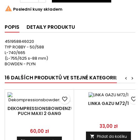

Poslední kusy skladem
POPIS
DETAILY PRODUKTU
451958846020
TYP ROBBY - 50/588
L-740/665
(L-755/625 s-88 mm)
BOWDEN - PLYN
16 DALŠÍCH PRODUKTŮ VE STEJNÉ KATEGORII:
<
>
favorite_border
favorite_border
LINKA GAZU M72/1
DEKOMPRESSIONSBOWDENZUG
PUCH MAXI 2 GANG
Cena
33,00 zł
Cena
60,00 zł
Přidat do košíku
