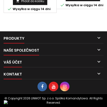
Přidat do košíku


Wysyłka w ciągu 14 dni

Wysyłka w ciągu 14 dni

PRODUKTY

NAŠE SPOLEČNOST

VÁŠ ÚČET

KONTAKT
© Copyright 2026 LINMOT Sp. z o.o. Spółka Komandytowa. All Rights
Reserved.