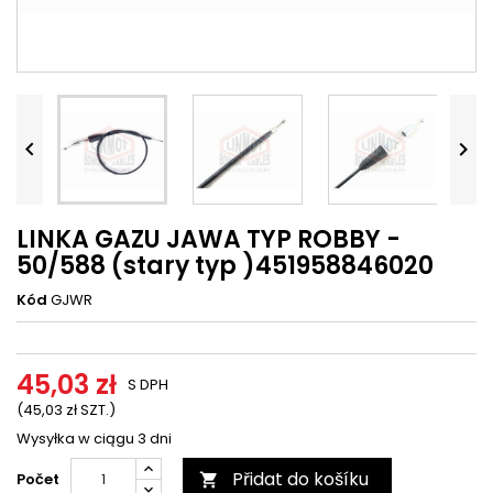




LINKA GAZU JAWA TYP ROBBY -
50/588 (stary typ )451958846020
Kód
GJWR
45,03 zł
S DPH
(45,03 zł SZT.)
Wysyłka w ciągu 3 dni
Přidat do košíku
Počet
