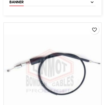
BANNER
favorite_border