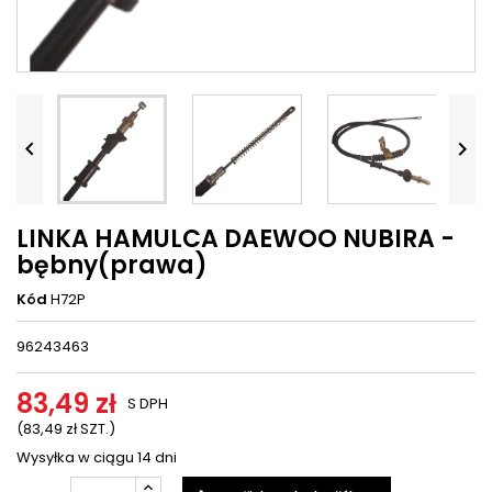




LINKA HAMULCA DAEWOO NUBIRA -
bębny(prawa)
Kód
H72P
96243463
83,49 zł
S DPH
(83,49 zł SZT.)
Wysyłka w ciągu 14 dni