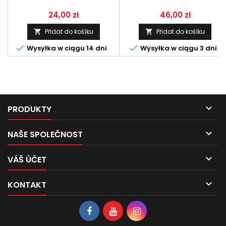
Cena
Cena
24,00 zł
46,00 zł
Přidat do košíku
Přidat do košíku




Wysyłka w ciągu 14 dni
Wysyłka w ciągu 3 dni

PRODUKTY

NAŠE SPOLEČNOST

VÁŠ ÚČET

KONTAKT