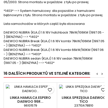
05/2003. Strona montażu w pojeździe: z tyłu po prawej
*1403* --> System hamulcowy: dla pojazdów z hamulcami
bębnowymi z tyłu. Strona montażu w pojeździe: z tyłu po prawej
Lista samochodów w których część była stosowana:
DAEWOO NUBIRA (KLAJ) 1.6 16V hatchback 78kW/106KM (1997.05 -
) (BENZYNA) --> *1402*
DAEWOO NUBIRA Break (KLAJ) 1.6 16V kombi 78kW/106KM (1997.05
- ) (BENZYNA) --> *1402*
DAEWOO NUBIRA Break (KLAJ) 1.6 16V kombi 66kW/90KM (1997.06
- ) (BENZYNA) --> *1403*
DAEWOO NUBIRA sedan (KLAJ) 1.6 16V sedan 78kW/106KM
(1997.05 - ) (BENZYNA) --> *1402*
16 DALŠÍCH PRODUKTŮ VE STEJNÉ KATEGORII:
<
>
favorite_border
favorite_border
LINKA HAMULCA ESPERO
LINKA SPRZĘGŁA DAEWOO
DAEWOO 96R...
TICO
96101579
23710A78B10