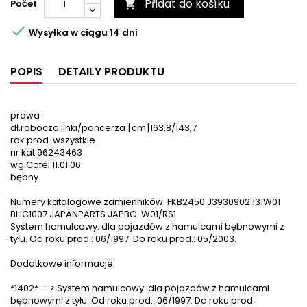
Přidat do košíku
Počet


Wysyłka w ciągu 14 dni
POPIS
DETAILY PRODUKTU
prawa
dł.robocza:linki/pancerza [cm]163,8/143,7
rok prod. wszystkie
nr kat.96243463
wg.Cofel 11.01.06
bębny
Numery katalogowe zamienników: FKB2450 J3930902 131W01
BHC1007 JAPANPARTS JAPBC-W01/RS1
System hamulcowy: dla pojazdów z hamulcami bębnowymi z
tyłu. Od roku prod.: 06/1997. Do roku prod.: 05/2003.
Dodatkowe informacje:
*1402* --> System hamulcowy: dla pojazdów z hamulcami
bębnowymi z tyłu. Od roku prod.: 06/1997. Do roku prod.: