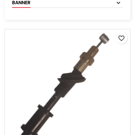
BANNER
favorite_border