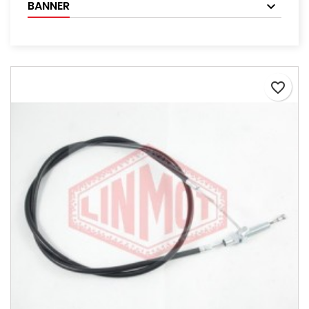
BANNER
favorite_border