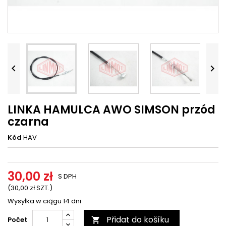




LINKA HAMULCA AWO SIMSON przód
czarna
Kód
HAV
30,00 zł
S DPH
(30,00 zł SZT.)
Wysyłka w ciągu 14 dni
Přidat do košíku
Počet
