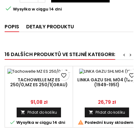

Wysyłka w ciągu 14 dni
POPIS
DETAILY PRODUKTU
16 DALŠÍCH PRODUKTŮ VE STEJNÉ KATEGORII:
<
>
favorite_border
favorite_border
TACHOWELLE MZ ES
LINKA GAZU SHL M04 (125),
250/0,MZ ES 250/1(GRAU)
(1949-1951)
Cena
Cena
91,08 zł
26,79 zł
Přidat do košíku
Přidat do košíku




Wysyłka w ciągu 14 dni
Poslední kusy skladem