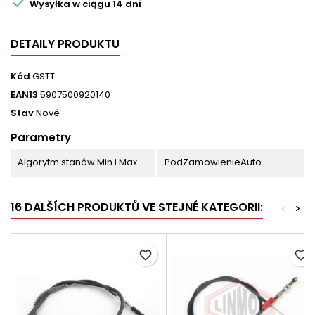

Wysyłka w ciągu 14 dni
DETAILY PRODUKTU
Kód
GSTT
EAN13
5907500920140
Stav
Nové
Parametry
Algorytm stanów Min i Max
PodZamowienieAuto
16 DALŠÍCH PRODUKTŮ VE STEJNÉ KATEGORII:
<
>
favorite_border
favorite_border