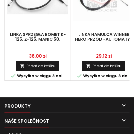
LINKA SPRZĘGŁA ROMET K-
LINKA HAMULCA WINNER
125, Z-125, MANIC 50,
HERO PRZÓD -AUTOMATYK
LINMOT 02-005965-00125-
0000
Cena
Cena
36,00 zł
29,12 zł
Přidat do košíku
Přidat do košíku




Wysyłka w ciągu 3 dni
Wysyłka w ciągu 3 dni

PRODUKTY

NAŠE SPOLEČNOST