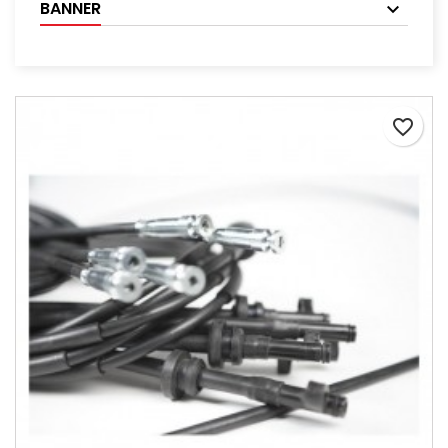
BANNER
favorite_border