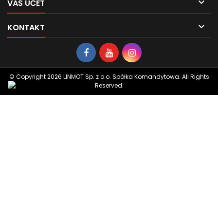

VÁŠ ÚČET

KONTAKT
© Copyright 2026 LINMOT Sp. z o.o. Spółka Komandytowa. All Rights
Reserved.