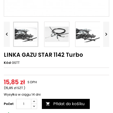




LINKA GAZU STAR 1142 Turbo
Kód
GSTT
15,85 zł
S DPH
(15,85 zł SZT.)
Wysyłka w ciągu 14 dni
Přidat do košíku
Počet
