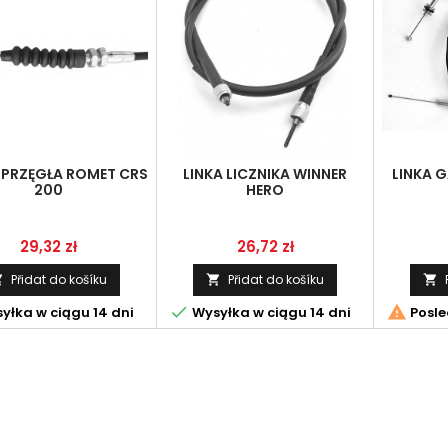
SPRZĘGŁA ROMET CRS
LINKA LICZNIKA WINNER
LINKA 
200
HERO
Cena
Cena
29,32 zł
26,72 zł
Přidat do košíku
Přidat do košíku





yłka w ciągu 14 dni
Wysyłka w ciągu 14 dni
Posle