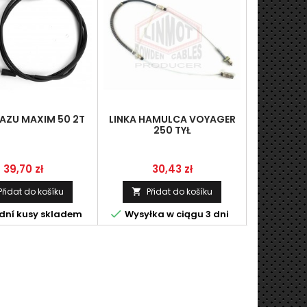
GAZU MAXIM 50 2T
LINKA HAMULCA VOYAGER
LINK
250 TYŁ
AKROS/OR
Cena
Cena
39,70 zł
30,43 zł
5
Přidat do košíku
Přidat do košíku
Př




dní kusy skladem
Wysyłka w ciągu 3 dni
Wysyłka