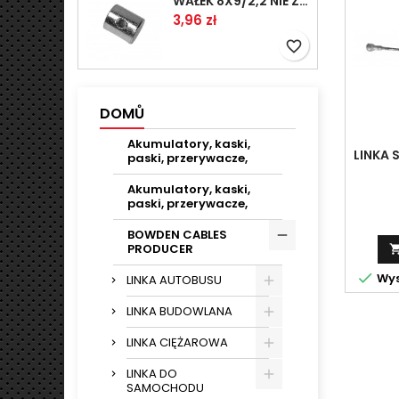
WAŁEK 8X9/2,2 NIE ZAMAWIAĆ
Cena
3,96 zł
favorite_border
DOMŮ
Akumulatory, kaski,
LINKA 
paski, przerywacze,
Akumulatory, kaski,
paski, przerywacze,
BOWDEN CABLES
PRODUCER

Wys
LINKA AUTOBUSU
LINKA BUDOWLANA
LINKA CIĘŻAROWA
LINKA DO
SAMOCHODU