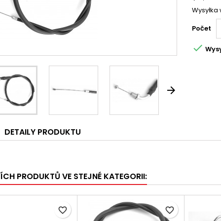
Wysyłka 
Počet

Wysy

DETAILY PRODUKTU
ŠÍCH PRODUKTŮ VE STEJNÉ KATEGORII:
favorite_border
favorite_border