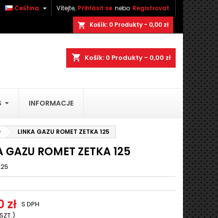

Čeština
Vítejte,
Přihlásit se
nebo
Registrovat
×
×
×
Košík:
0
Produkty - 0,00 zł
shopping_cart
amu
shopping_cart
Košík:
0
Produkty - 0,00 zł
e
S
INFORMACJE
í
O
LINKA GAZU ROMET ZETKA 125
A GAZU ROMET ZETKA 125
125
 zł
S DPH
 SZT.)