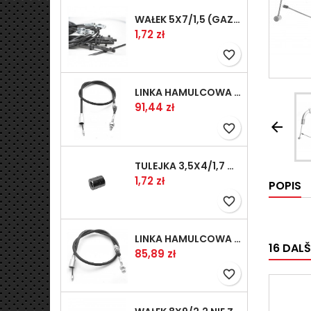
WAŁEK 5X7/1,5 (GAZ WSK)(PR5)
Cena
1,72 zł
favorite_border
LINKA HAMULCOWA PRZYCZEPY KNOTT 1240/1030 33921-1.11S
Cena
91,44 zł

favorite_border
TULEJKA 3,5X4/1,7 GAZÓW -OCYNK
Cena
1,72 zł
POPIS
favorite_border
LINKA HAMULCOWA PRZYCZEPY KNOTT 1040/830 33921-1.07S
16 DAL
Cena
85,89 zł
favorite_border