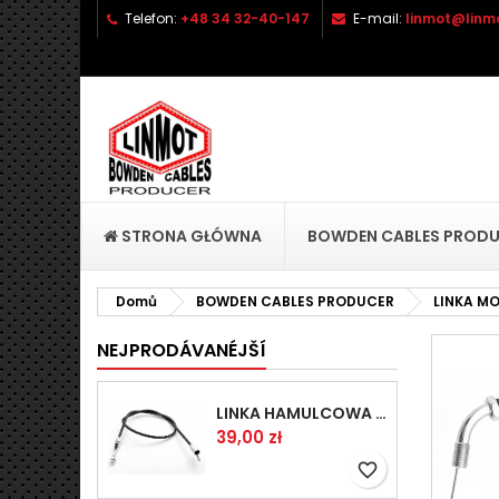
Telefon:
+48 34 32-40-147
E-mail:
linmot@linmo
P
V
P
add_circle_outline
Mu
Ná
přá
STRONA GŁÓWNA
BOWDEN CABLES PROD
Domů
BOWDEN CABLES PRODUCER
LINKA M
NEJPRODÁVANÉJŠÍ
LINKA HAMULCOWA PRZYCZEPY KNOTT 1440/1230 33921-1.14
Cena
39,00 zł
favorite_border