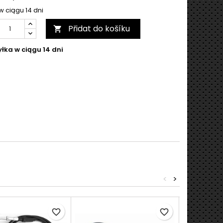
w ciągu 14 dni
Přidat do košíku

łka w ciągu 14 dni
<
>
favorite_border
favorite_border