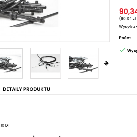
90,34
(90,34 zł
Wysyłka 
Počet

Wysy


DETAILY PRODUKTU
110 DT