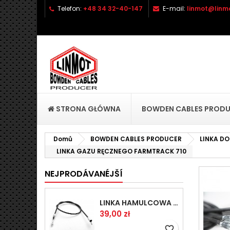
Telefon:
+48 34 32-40-147
E-mail:
linmot@linmo
P
V
P
add_circle_outline
Mu
Ná
přá
STRONA GŁÓWNA
BOWDEN CABLES PROD
Domů
BOWDEN CABLES PRODUCER
LINKA D
LINKA GAZU RĘCZNEGO FARMTRACK 710
NEJPRODÁVANÉJŠÍ
LINKA HAMULCOWA PRZYCZEPY KNOTT 1440/1230 33921-1.14
Cena
39,00 zł
favorite_border