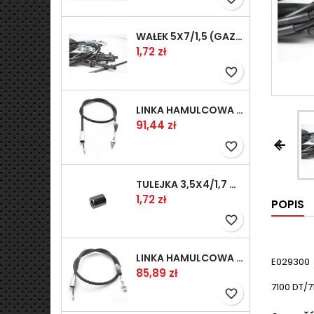
WAŁEK 5X7/1,5 (GAZ WSK)(PR5)
Cena
1,72 zł
favorite_border
LINKA HAMULCOWA PRZYCZEPY KNOTT 1240/1030 33921-1.11S
Cena
91,44 zł


favorite_border
TULEJKA 3,5X4/1,7 GAZÓW -OCYNK
Cena
1,72 zł
POPIS
favorite_border
LINKA HAMULCOWA PRZYCZEPY KNOTT 1040/830 33921-1.07S
E029300
Cena
85,89 zł
7100 DT/7
favorite_border