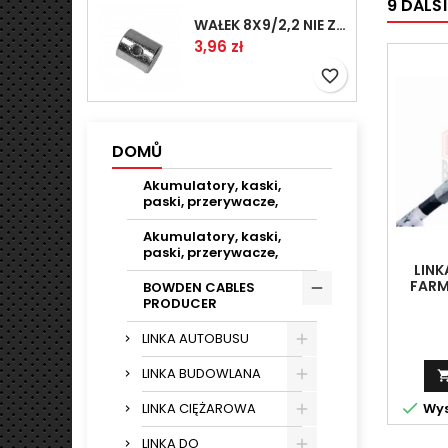
9 DALŠ
WAŁEK 8X9/2,2 NIE ZAMAWIAĆ
Cena
3,96 zł
favorite_border
DOMŮ
Akumulatory, kaski,
paski, przerywacze,
Akumulatory, kaski,
paski, przerywacze,
LIN
FARM
BOWDEN CABLES
PRODUCER
,E0193
NO
LINKA AUTOBUSU
LINKA BUDOWLANA

Wys
LINKA CIĘŻAROWA
LINKA DO