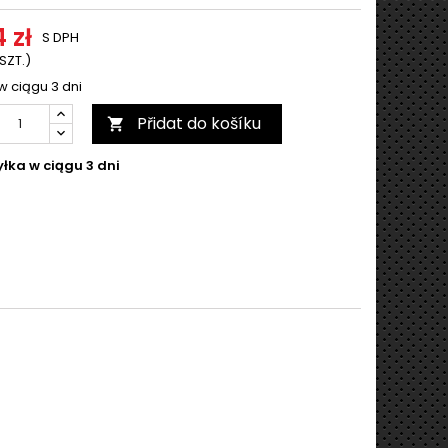
 zł
S DPH
 SZT.)
w ciągu 3 dni
Přidat do košíku

łka w ciągu 3 dni