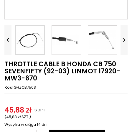




THROTTLE CABLE B HONDA CB 750
SEVENFIFTY (92-03) LINMOT 17920-
MW3-670
Kód
GHZCB750S
45,88 zł
S DPH
(45,88 zł SZT.)
Wysyłka w ciągu 14 dni