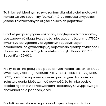
Ta linka jest idealnym rozwiązaniem dla właścicieli motocykli
Honda CB 750 Sevenfifty (92-03), którzy poszukują wysokiej
jakości i niezawodnych części do swoich pojazdów.
Produkt jest precyzyjnie wykonany z najlepszych materiałów,
aby zapewnić długą żywotność i niezawodność. Linmot 17920-
MW3-670 jest zgodna z oryginalnymi specyfikacjami
producenta, co gwarantuje jej odpowiednią kompatybilność i
dopasowanie do różnych modeli motocykli Honda CB 750
Sevenfifty (92-03).
Nie tylko ta lina pasuje do popularnych modeli, takich jak 17920-
MW3-670, 77005011, L77005011, 7318207, 5410066, LG-022, 17805 i
17776, ale także zapewnia płynne i precyzyjne działanie po
zainstalowaniu. Możesz mieć pewność, że ta linka będzie
działać zgodnie z oczekiwaniami i dostarczy Ci wyjątkowego
doświadczenia podczas jazdy.
Dodatkowym atutem tego produktu jest łatwy montaż, co