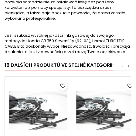
pozwala samodzielnie zainstalować linkę bez potrzeby
korzystania z pomocy specjalisty. To oszczędza czas i
pieniądze, a także daje poczucie pewności, że praca została
wykonana profesjonalnie.
Jeśli szukasz wysokiej jakości linki gazowej do swojego
motocykla Honda CB 750 Sevenfifty (92-03), Linmot THROTTLE
CABLE B to doskonały wybór. Niezawodność, trwałość i precyzja
działania tej linki z pewnością przekroczą Twoje oczekiwania.
16 DALŠÍCH PRODUKTŮ VE STEJNÉ KATEGORII:
<
>
favorite_border
favorite_border