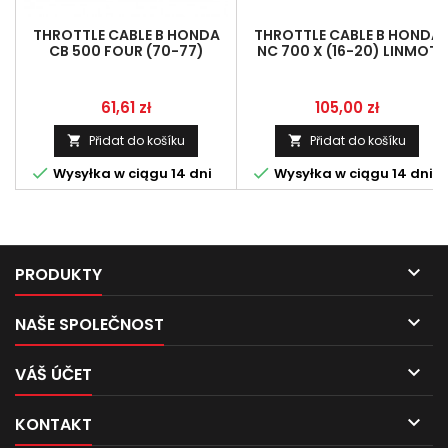
THROTTLE CABLE B HONDA
THROTTLE CABLE B HONDA
CB 500 FOUR (70-77)
NC 700 X (16-20) LINMOT
LINMOT 17920-323-620
17920-MKA-D81
Cena
Cena
61,61 zł
105,00 zł
Přidat do košíku
Přidat do košíku




Wysyłka w ciągu 14 dni
Wysyłka w ciągu 14 dni

PRODUKTY

NAŠE SPOLEČNOST

VÁŠ ÚČET

KONTAKT