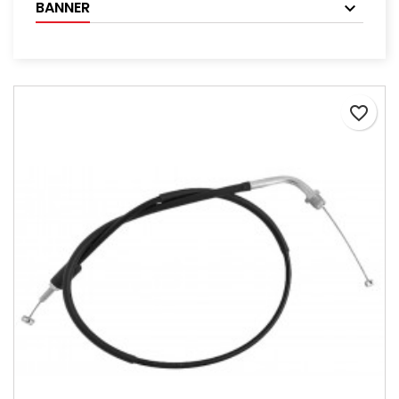
BANNER
favorite_border