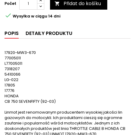
Přidat do košíku
Počet


Wysyłka w ciągu 14 dni
POPIS
DETAILY PRODUKTU
17920-MW3-670
77005011
L77005011
7318207
5410066
LG-022
17805
17776
HONDA
CB 750 SEVENFIFTY (92-03)
Linmot jest renomowanym producentem wysokiej jakości lin
gazowych do motocykli. Ich produktami cieszą się ogromne
zaufanie i popularność wśród motocyklistów. Jednym z ich
doskonałych produktów jest linia THROTTLE CABLE B HONDA CB
750 SEVENFIFTY (92-03) LINMOT 17920-MW3-670.