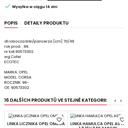

Wysyłka w ciągu 14 dni
POPIS
DETAILY PRODUKTU
dł.robocza:linki/pancerza [cm] 70/49
rok prod. ..99..
nr kat.90573302
wg.Cofel
ECOTEC
MARKA: OPEL
MODEL: CORSA
ROCZNIK: 96-
OE: 90573302
16 DALŠÍCH PRODUKTŮ VE STEJNÉ KATEGORII:
<
>
favorite_border
favorite_border
LINKA LICZNIKA OPEL OMEGA
LINKA HAMULCA OPEL ASTRA