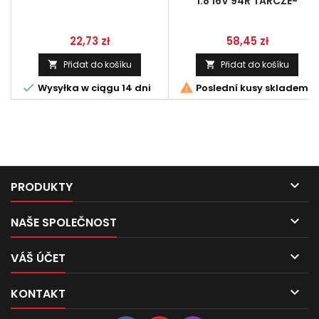
1.8 16V 94R TARCZE-
Cena
Cena
22,73 zł
58,45 zł
Přidat do košíku
Přidat do košíku




Wysyłka w ciągu 14 dni
Poslední kusy skladem

PRODUKTY

NAŠE SPOLEČNOST

VÁŠ ÚČET

KONTAKT