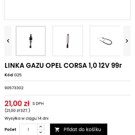




LINKA GAZU OPEL CORSA 1,0 12V 99r
Kód
G25
90573302
21,00 zł
S DPH
(21,00 zł SZT.)
Wysyłka w ciągu 14 dni
Přidat do košíku
Počet
