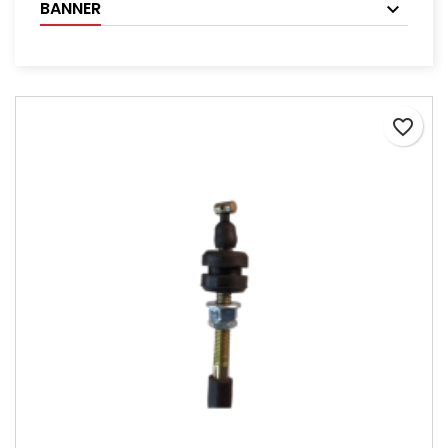
BANNER
favorite_border