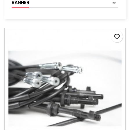
BANNER
favorite_border