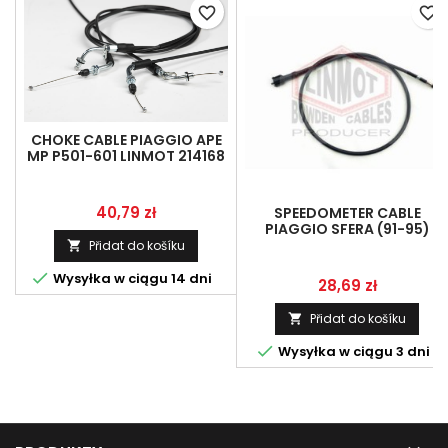
favorite_border
favorite_border
CHOKE CABLE PIAGGIO APE
MP P501-601 LINMOT 214168
Cena
40,79 zł
SPEEDOMETER CABLE
PIAGGIO SFERA (91-95)
LINMOT 266848
Přidat do košíku


Wysyłka w ciągu 14 dni
Cena
28,69 zł
Přidat do košíku


Wysyłka w ciągu 3 dni