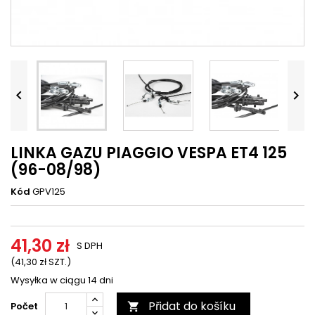




LINKA GAZU PIAGGIO VESPA ET4 125
(96-08/98)
Kód
GPV125
41,30 zł
S DPH
(41,30 zł SZT.)
Wysyłka w ciągu 14 dni
Přidat do košíku
Počet
