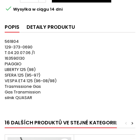

Wysyłka w ciągu 14 dni
POPIS
DETAILY PRODUKTU
561804
129-373-0690
T.04.20.07.06 /1
163590130
PIAGGIO
LIBERTY 125 (98)
SFERA 125 (95-97)
VESPA ET4 125 (96-08/98)
Trasmissione Gas
Gas Transmission
silnik QUASAR
16 DALŠÍCH PRODUKTŮ VE STEJNÉ KATEGORII:
<
>