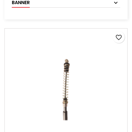
BANNER
favorite_border