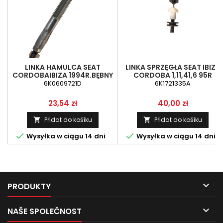
LINKA HAMULCA SEAT
LINKA SPRZĘGŁA SEAT IBIZA
CORDOBAIBIZA 1994R.BĘBNY
CORDOBA 1,11,41,6 95R
6K0609721D
6K1721335A
Cena
Cena
23,54 zł
40,00 zł
Přidat do košíku
Přidat do košíku




Wysyłka w ciągu 14 dni
Wysyłka w ciągu 14 dni

PRODUKTY

NAŠE SPOLEČNOST