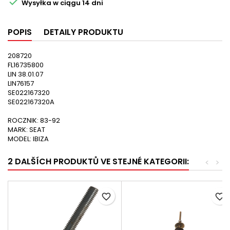

Wysyłka w ciągu 14 dni
POPIS
DETAILY PRODUKTU
208720
FL16735800
LIN 38.01.07
LIN76157
SE022167320
SE022167320A
ROCZNIK: 83-92
MARK: SEAT
MODEL: IBIZA
2 DALŠÍCH PRODUKTŮ VE STEJNÉ KATEGORII:
<
>
favorite_border
favorite_border