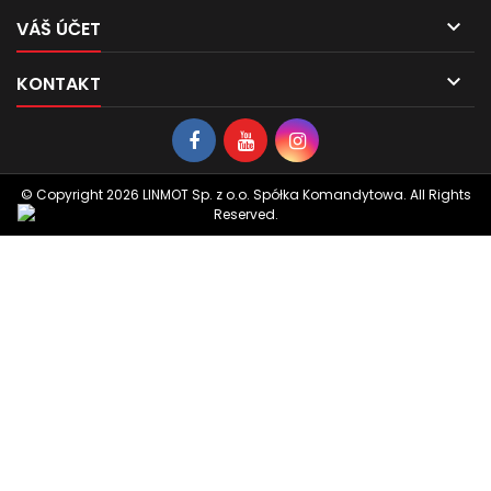

VÁŠ ÚČET

KONTAKT
© Copyright 2026 LINMOT Sp. z o.o. Spółka Komandytowa. All Rights
Reserved.