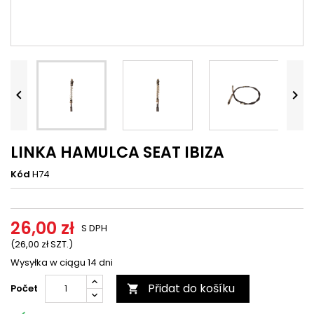




LINKA HAMULCA SEAT IBIZA
Kód
H74
26,00 zł
S DPH
(26,00 zł SZT.)
Wysyłka w ciągu 14 dni
Přidat do košíku
Počet
