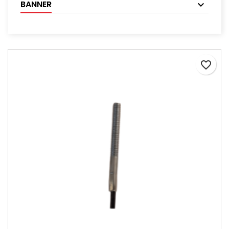
BANNER
favorite_border