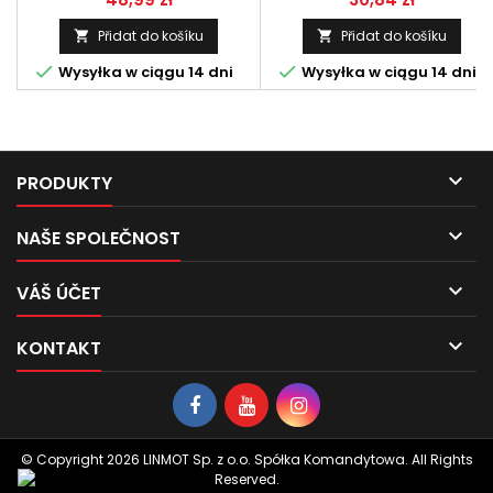
Přidat do košíku
Přidat do košíku




Wysyłka w ciągu 14 dni
Wysyłka w ciągu 14 dni

PRODUKTY

NAŠE SPOLEČNOST

VÁŠ ÚČET

KONTAKT
© Copyright 2026 LINMOT Sp. z o.o. Spółka Komandytowa. All Rights
Reserved.