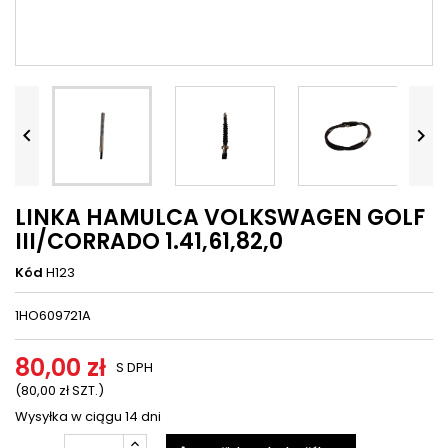




LINKA HAMULCA VOLKSWAGEN GOLF
III/CORRADO 1.41,61,82,0
Kód
H123
1HO609721A
80,00 zł
S DPH
(80,00 zł SZT.)
Wysyłka w ciągu 14 dni