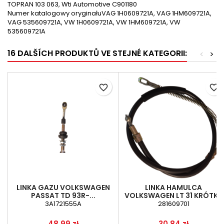
TOPRAN 103 063, Wti Automotive C901180
Numer katalogowy oryginałuVAG 1H0609721A, VAG 1HM609721A,
VAG 535609721A, VW 1H0609721A, VW 1HM609721A, VW
535609721A
16 DALŠÍCH PRODUKTŮ VE STEJNÉ KATEGORII:
<
>
favorite_border
favorite_border
LINKA GAZU VOLKSWAGEN
LINKA HAMULCA
PASSAT TD 93R-...
VOLKSWAGEN LT 31 KRÓTKA
3A1721555A
281609701
Cena
Cena
48,99 zł
30,84 zł