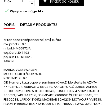
Přidat do košíku
Počet


Wysyłka w ciągu 14 dni
POPIS
DETAILY PRODUKTU
dł.robocza:linki/pancerza[cm] 161/110
rok prod.91-97
nr kat.14M609721A
wg.Cofel.10.7403
poj.siln.1.4;1.6;1.8;2.0
TARCZE
MARKA: VOLKSWAGEN
MODEL: GOLF III/CORRADO
ROCZNIK: 91-97
OE: Numery katalogowe zamiennikówA.Z. Meisterteile AZMT-
44-031-1724, ADRIAUTO 55.0249, AKRON-MALÒ 22866, ASHIKA
131-00-0912, BORG & BECK BKB1411, BOSCH 1 987 477 162, CAUTEX
460052, FARE SA 17571, FORMPART 29609010/S, FTE 9250045, FTE
FBS02038, JAPKO 1310912, MAXGEAR 32-0239, MOTAQUIP VVB538,
PLYOM P460052, RIDEX 124C0064, STC T480271, SWAG 30 91 4274,