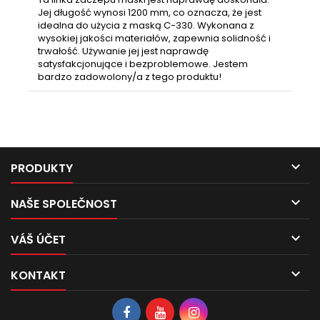
Jej długość wynosi 1200 mm, co oznacza, że jest
idealna do użycia z maską C-330. Wykonana z
wysokiej jakości materiałów, zapewnia solidność i
trwałość. Używanie jej jest naprawdę
satysfakcjonujące i bezproblemowe. Jestem
bardzo zadowolony/a z tego produktu!

PRODUKTY

NAŠE SPOLEČNOST

VÁŠ ÚČET

KONTAKT