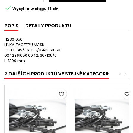

Wysyłka w ciągu 14 dni
POPIS
DETAILY PRODUKTU
42361050
LINKA ZACZEPU MASKI
C-330 42/36-105/0 42361050
0042361050 0042/36-105/0
L-1200 mm
2 DALŠÍCH PRODUKTŮ VE STEJNÉ KATEGORII:
<
>
favorite_border
favorite_border