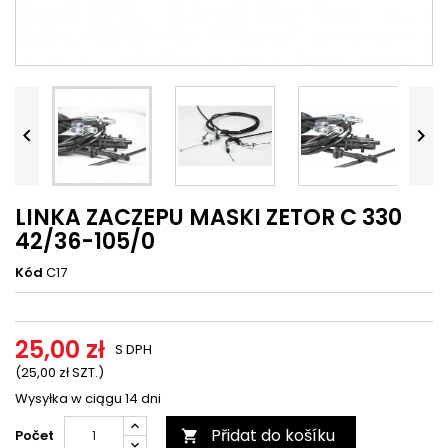




LINKA ZACZEPU MASKI ZETOR C 330
42/36-105/0
Kód
C17
25,00 zł
S DPH
(25,00 zł SZT.)
Wysyłka w ciągu 14 dni
Přidat do košíku
Počet
