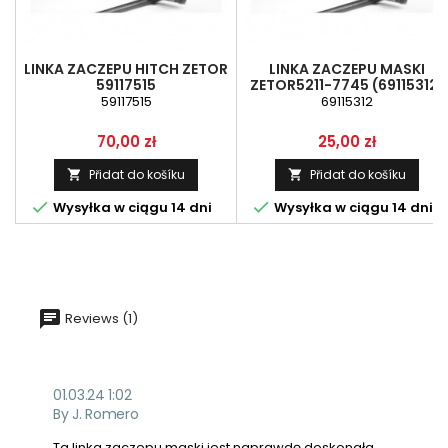
LINKA ZACZEPU HITCH ZETOR
LINKA ZACZEPU MASKI
59117515
ZETOR5211-7745 (69115312)
59117515
69115312
Cena
Cena
70,00 zł
25,00 zł
Přidat do košíku
Přidat do košíku




Wysyłka w ciągu 14 dni
Wysyłka w ciągu 14 dni
Reviews (1)
01.03.24 1:02
By J. Romero
Ta linka zaczepu maski jest naprawdę doskonała.