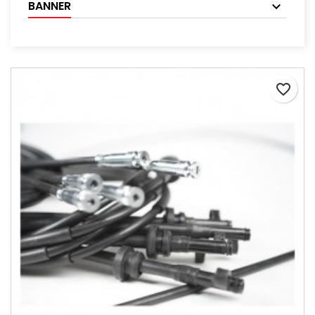
BANNER
favorite_border