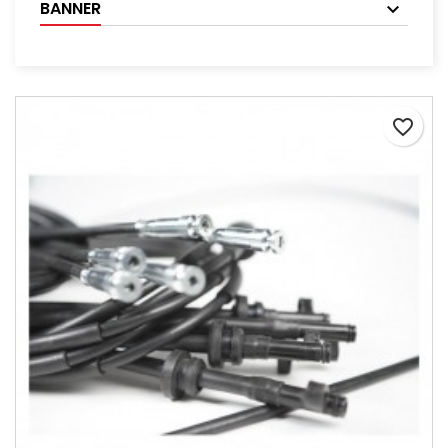
BANNER
favorite_border