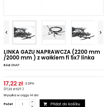




LINKA GAZU NAPRAWCZA (2200 mm
/2000 mm ) z wałkiem fi 5x7 linka
Kód
GNAP
17,22 zł
S DPH
(17,22 zł SZT.)
Wysyłka w ciągu 14 dni
Přidat do košíku
Počet
