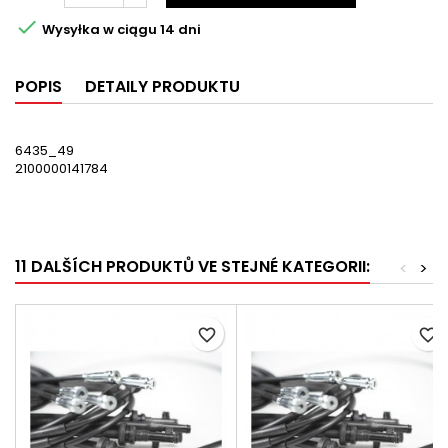

Wysyłka w ciągu 14 dni
POPIS
DETAILY PRODUKTU
6435_49
2100000141784
11 DALŠÍCH PRODUKTŮ VE STEJNÉ KATEGORII:
<
>
favorite_border
favorite_border