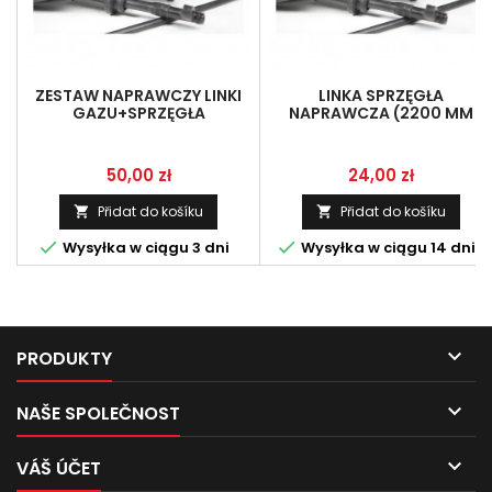
ZESTAW NAPRAWCZY LINKI
LINKA SPRZĘGŁA
GAZU+SPRZĘGŁA
NAPRAWCZA (2200 MM
,KOMPLETNY PREMIUM-
/2000 MM)Z GRZYBKIEM
WZBOGACONY
ŚLEPYM LINKA
Cena
Cena
50,00 zł
24,00 zł
Přidat do košíku
Přidat do košíku




Wysyłka w ciągu 3 dni
Wysyłka w ciągu 14 dni

PRODUKTY

NAŠE SPOLEČNOST

VÁŠ ÚČET