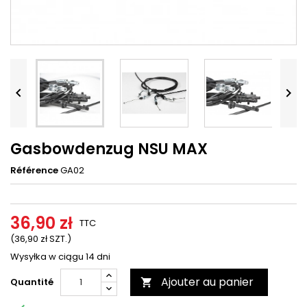




Gasbowdenzug NSU MAX
Référence
GA02
36,90 zł
TTC
(36,90 zł SZT.)
Wysyłka w ciągu 14 dni
Ajouter au panier
Quantité
