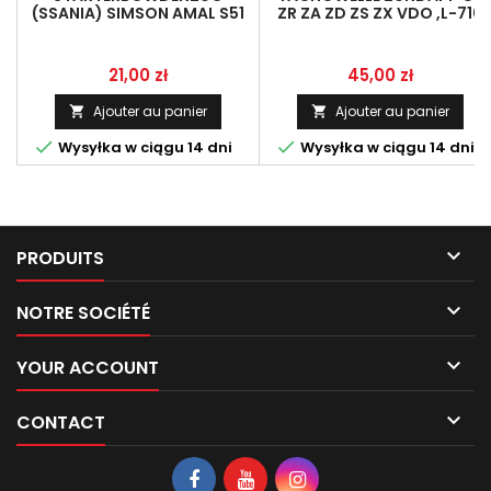
(SSANIA) SIMSON AMAL S51
ZR ZA ZD ZS ZX VDO ,L-710
LINKA
MM, GRAU
Prix
Prix
21,00 zł
45,00 zł
Ajouter au panier
Ajouter au panier




Wysyłka w ciągu 14 dni
Wysyłka w ciągu 14 dni

PRODUITS

NOTRE SOCIÉTÉ

YOUR ACCOUNT

CONTACT