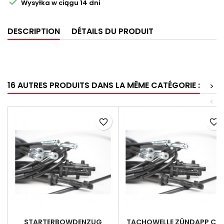

Wysyłka w ciągu 14 dni
DESCRIPTION
DÉTAILS DU PRODUIT
16 AUTRES PRODUITS DANS LA MÊME CATÉGORIE :
>
<
favorite_border
favorite_border
STARTERBOWDENZUG
TACHOWELLE ZÜNDAPP CS