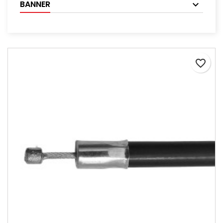
BANNER
favorite_border