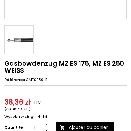
Gasbowdenzug MZ ES 175, MZ ES 250
WEiSS
Référence
GMES250-B
38,36 zł
TTC
(38,36 zł SZT.)
Wysyłka w ciągu 14 dni
Ajouter au panier
Quantité
