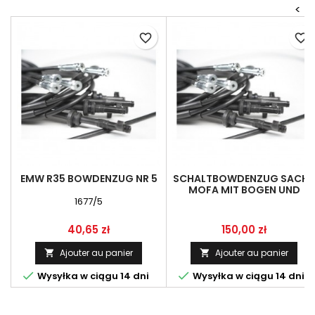
<
favorite_border
favorite_border
EMW R35 BOWDENZUG NR 5
SCHALTBOWDENZUG SACHS
MOFA MIT BOGEN UND
STELLSCHRAUBE, GRAU
1677/5
Prix
Prix
40,65 zł
150,00 zł
Ajouter au panier
Ajouter au panier




Wysyłka w ciągu 14 dni
Wysyłka w ciągu 14 dni