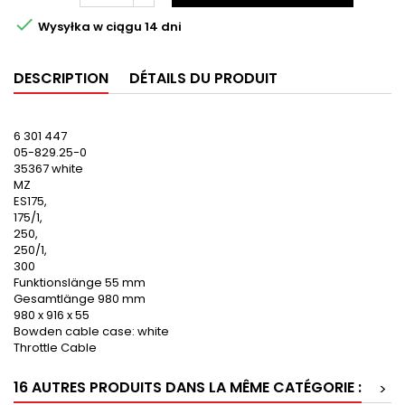

Wysyłka w ciągu 14 dni
DESCRIPTION
DÉTAILS DU PRODUIT
6 301 447
05-829.25-0
35367 white
MZ
ES175,
175/1,
250,
250/1,
300
Funktionslänge 55 mm
Gesamtlänge 980 mm
980 x 916 x 55
Bowden cable case: white
Throttle Cable
16 AUTRES PRODUITS DANS LA MÊME CATÉGORIE :
>