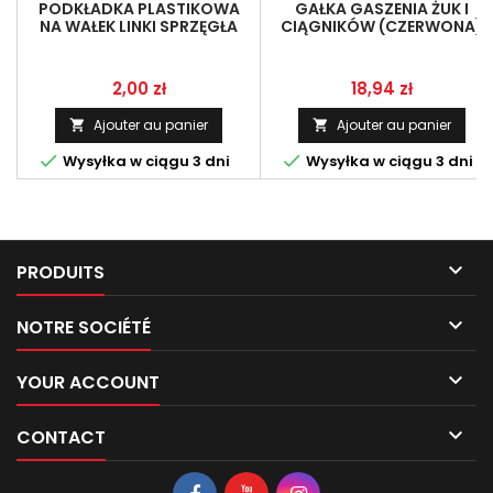
PODKŁADKA PLASTIKOWA
GAŁKA GASZENIA ŻUK I
NA WAŁEK LINKI SPRZĘGŁA
CIĄGNIKÓW (CZERWONA)
(G2) Z OTWOREM FI1,8 MM
Prix
Prix
2,00 zł
18,94 zł
Ajouter au panier
Ajouter au panier




Wysyłka w ciągu 3 dni
Wysyłka w ciągu 3 dni

PRODUITS

NOTRE SOCIÉTÉ

YOUR ACCOUNT

CONTACT