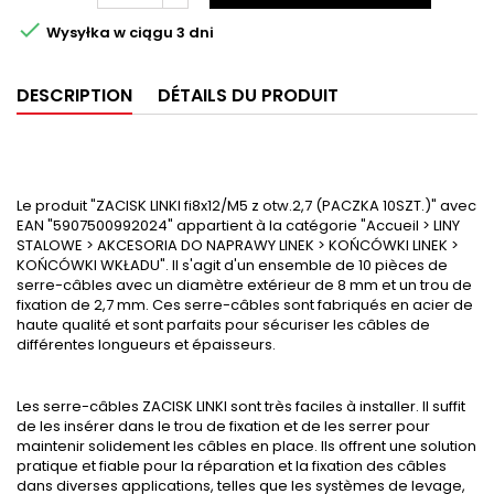

Wysyłka w ciągu 3 dni
DESCRIPTION
DÉTAILS DU PRODUIT
Le produit "ZACISK LINKI fi8x12/M5 z otw.2,7 (PACZKA 10SZT.)" avec
EAN "5907500992024" appartient à la catégorie "Accueil > LINY
STALOWE > AKCESORIA DO NAPRAWY LINEK > KOŃCÓWKI LINEK >
KOŃCÓWKI WKŁADU". Il s'agit d'un ensemble de 10 pièces de
serre-câbles avec un diamètre extérieur de 8 mm et un trou de
fixation de 2,7 mm. Ces serre-câbles sont fabriqués en acier de
haute qualité et sont parfaits pour sécuriser les câbles de
différentes longueurs et épaisseurs.
Les serre-câbles ZACISK LINKI sont très faciles à installer. Il suffit
de les insérer dans le trou de fixation et de les serrer pour
maintenir solidement les câbles en place. Ils offrent une solution
pratique et fiable pour la réparation et la fixation des câbles
dans diverses applications, telles que les systèmes de levage,