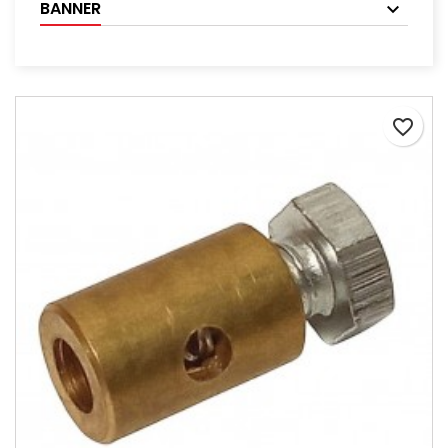
BANNER
favorite_border