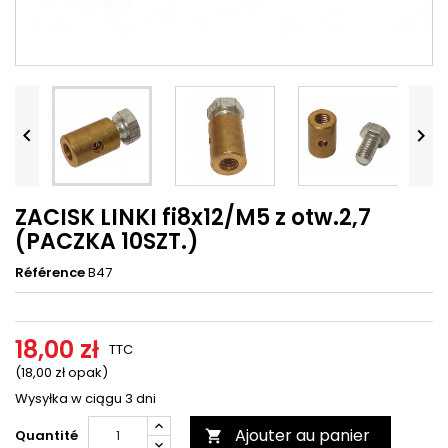




ZACISK LINKI fi8x12/M5 z otw.2,7
(PACZKA 10SZT.)
Référence
B47
18,00 zł
TTC
(18,00 zł opak)
Wysyłka w ciągu 3 dni
Ajouter au panier
Quantité
