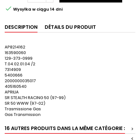

Wysyłka w ciągu 14 dni
DESCRIPTION
DÉTAILS DU PRODUIT
AP8214162
163590060
129-373-0999
T.04.02.01.04 /2
7314909
5400666
2000000035017
405160540
APRILIA
SR STEALTH RACING 50 (97-99)
SR 50 WWW (97-02)
Trasmissione Gas
Gas Transmission
16 AUTRES PRODUITS DANS LA MÊME CATÉGORIE :
>
<