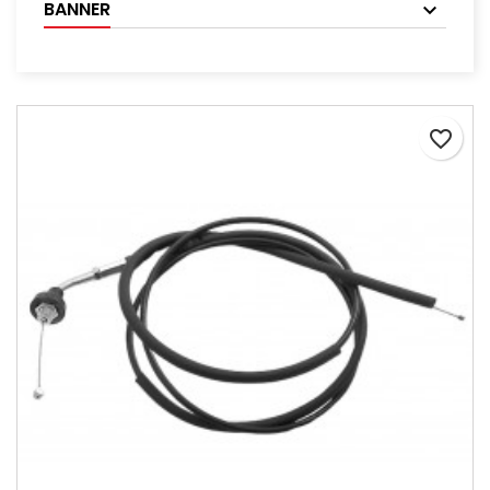
BANNER
favorite_border