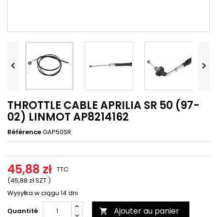




THROTTLE CABLE APRILIA SR 50 (97-
02) LINMOT AP8214162
Référence
GAP50SR
45,88 zł
TTC
(45,88 zł SZT.)
Wysyłka w ciągu 14 dni
Ajouter au panier
Quantité
