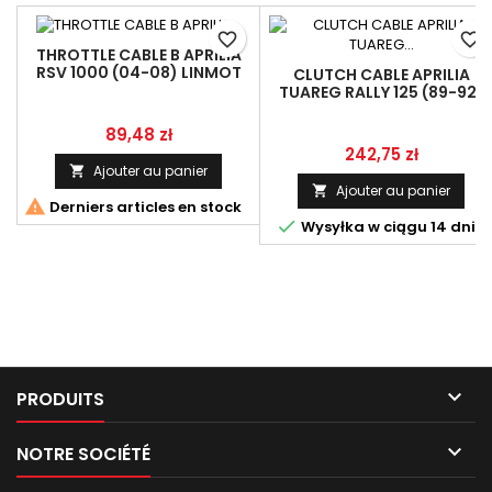
favorite_border
favorite_border
THROTTLE CABLE B APRILIA
RSV 1000 (04-08) LINMOT
CLUTCH CABLE APRILIA
AP8114440
TUAREG RALLY 125 (89-92)
LINMOT AP8114221
Prix
89,48 zł
Prix
242,75 zł
Ajouter au panier

Ajouter au panier


Derniers articles en stock

Wysyłka w ciągu 14 dni

PRODUITS

NOTRE SOCIÉTÉ