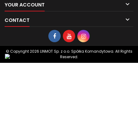

YOUR ACCOUNT

CONTACT
© Copyright 2026 LINMOT Sp. z o.o. Spółka Komandytowa. All Rights
Reserved.