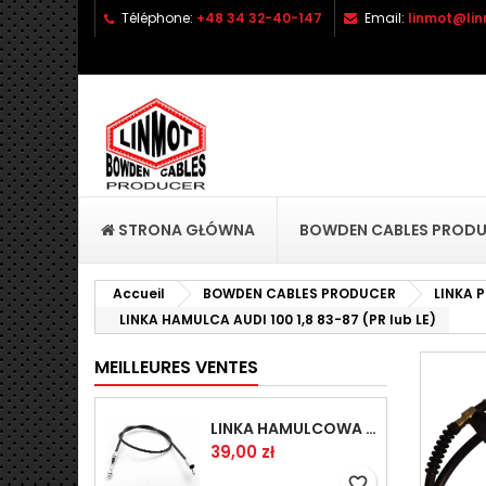
Téléphone:
+48 34 32-40-147
Email:
linmot@lin
A
C
C
add_circle_outline
Vo
No
d'e
STRONA GŁÓWNA
BOWDEN CABLES PROD
Accueil
BOWDEN CABLES PRODUCER
LINKA
LINKA HAMULCA AUDI 100 1,8 83-87 (PR lub LE)
MEILLEURES VENTES
LINKA HAMULCOWA PRZYCZEPY KNOTT 1440/1230 33921-1.14
Prix
39,00 zł
favorite_border