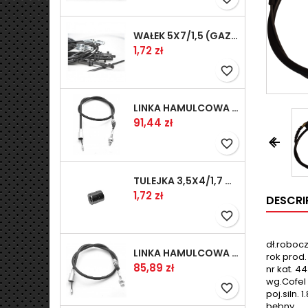
WAŁEK 5X7/1,5 (GAZ WSK)(PR5)
Prix
1,72 zł
favorite_border
LINKA HAMULCOWA PRZYCZEPY KNOTT 1240/1030 33921-1.11S
Prix
91,44 zł


favorite_border
TULEJKA 3,5X4/1,7 GAZÓW -OCYNK
Prix
1,72 zł
DESCRI
favorite_border
dł.robocz
LINKA HAMULCOWA PRZYCZEPY KNOTT 1040/830 33921-1.07S
rok prod.
Prix
85,89 zł
nr kat. 4
wg.Cofel 
favorite_border
poj.siln. 1.
bębny