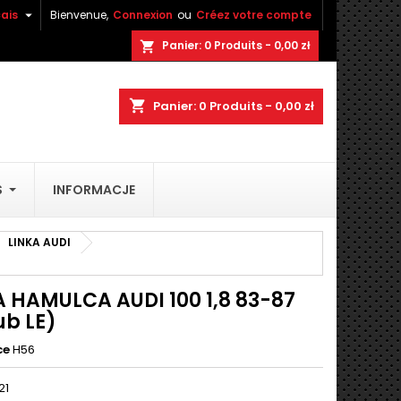

ais
Bienvenue,
Connexion
ou
Créez votre compte
×
×
×
Panier:
0
Produits - 0,00 zł
shopping_cart
shopping_cart
Panier:
0
Produits - 0,00 zł
n
S
INFORMACJE
s
LINKA AUDI
A HAMULCA AUDI 100 1,8 83-87
ub LE)
ce
H56
21