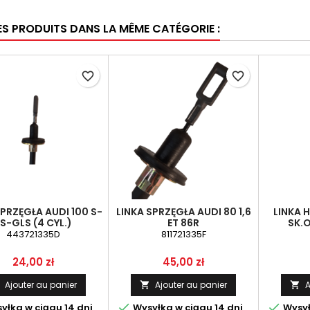
ES PRODUITS DANS LA MÊME CATÉGORIE :
favorite_border
favorite_border
SPRZĘGŁA AUDI 100 S-
LINKA SPRZĘGŁA AUDI 80 1,6
LINKA 
S-GLS (4 CYL.)
ET 86R
SK.
443721335D
811721335F
Prix
Prix
24,00 zł
45,00 zł
Ajouter au panier
Ajouter au panier
A




yłka w ciągu 14 dni
Wysyłka w ciągu 14 dni
Wysył