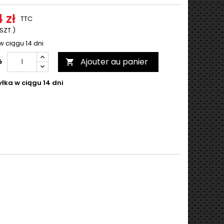
 zł
TTC
 SZT.)
w ciągu 14 dni
Ajouter au panier
é

łka w ciągu 14 dni