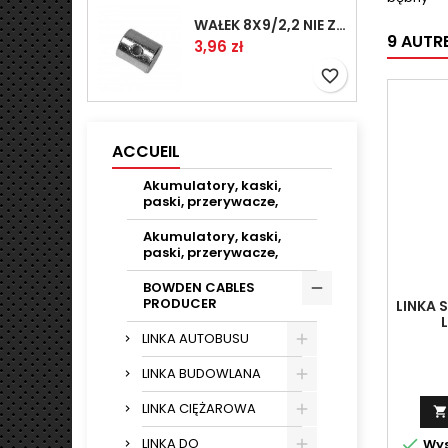
WAŁEK 8X9/2,2 NIE ZAMAWIAĆ
9 AUTR
Prix
3,96 zł
favorite_border
ACCUEIL
Akumulatory, kaski,
paski, przerywacze,
Akumulatory, kaski,
paski, przerywacze,
BOWDEN CABLES
PRODUCER
LINKA 
L
LINKA AUTOBUSU
LINKA BUDOWLANA
LINKA CIĘŻAROWA


LINKA DO
Wys