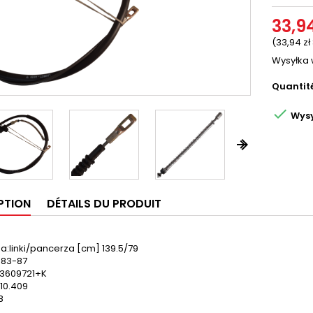
33,94
(33,94 zł
Wysyłka 
Quantit

Wysy


PTION
DÉTAILS DU PRODUIT
a:linki/pancerza [cm] 139.5/79
 83-87
43609721+K
10.409
8