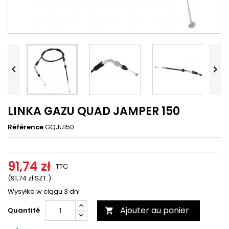




LINKA GAZU QUAD JAMPER 150
Référence
GQJU150
91,74 zł
TTC
(91,74 zł SZT.)
Wysyłka w ciągu 3 dni
Ajouter au panier
Quantité
