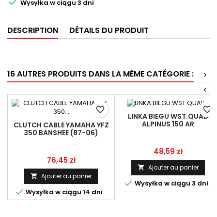

Wysyłka w ciągu 3 dni
DESCRIPTION
DÉTAILS DU PRODUIT
16 AUTRES PRODUITS DANS LA MÊME CATÉGORIE :
>
<
favorite_border
favorite_border
LINKA BIEGU WST.QUAD
ALPINUS 150 AR
CLUTCH CABLE YAMAHA YFZ
350 BANSHEE (87-06)
LINMOT 2GU-26335-01-00
Prix
48,59 zł
Prix
76,45 zł
Ajouter au panier

Ajouter au panier


Wysyłka w ciągu 3 dni

Wysyłka w ciągu 14 dni