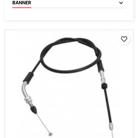
BANNER
favorite_border