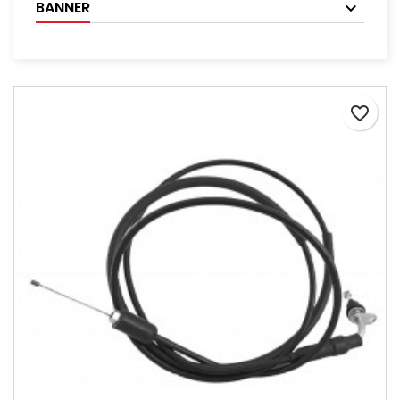
BANNER
favorite_border