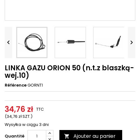




LINKA GAZU ORION 50 (n.t.z blaszką-
wej.10)
Référence
GORNT1
34,76 zł
TTC
(34,76 zł SZT.)
Wysyłka w ciągu 3 dni
Ajouter au panier
Quantité
