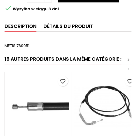

Wysyłka w ciągu 3 dni
DESCRIPTION
DÉTAILS DU PRODUIT
METIS 760051
16 AUTRES PRODUITS DANS LA MÊME CATÉGORIE :
>
<
favorite_border
favorite_border