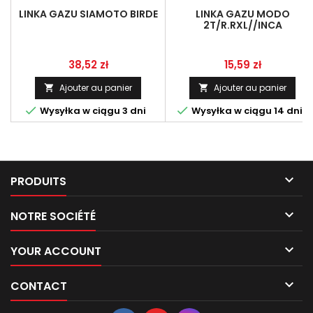
LINKA GAZU SIAMOTO BIRDE
LINKA GAZU MODO
2T/R.RXL//INCA
STREET(IMPORT)
Prix
Prix
38,52 zł
15,59 zł
Ajouter au panier
Ajouter au panier




Wysyłka w ciągu 3 dni
Wysyłka w ciągu 14 dni

PRODUITS

NOTRE SOCIÉTÉ

YOUR ACCOUNT

CONTACT