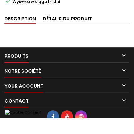

Wysyłka w ciągu 14 dni
DESCRIPTION
DÉTAILS DU PRODUIT

PRODUITS

NOTRE SOCIÉTÉ

YOUR ACCOUNT

CONTACT
© Copyright 2026 LINMOT Sp. z o.o. Spółka Komandytowa. All Rights