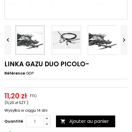




LINKA GAZU DUO PICOLO-
Référence
GDP
11,20 zł
TTC
(11,20 zł SZT.)
Wysyłka w ciągu 14 dni
Ajouter au panier
Quantité
