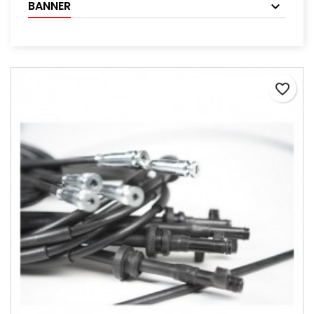
BANNER
favorite_border