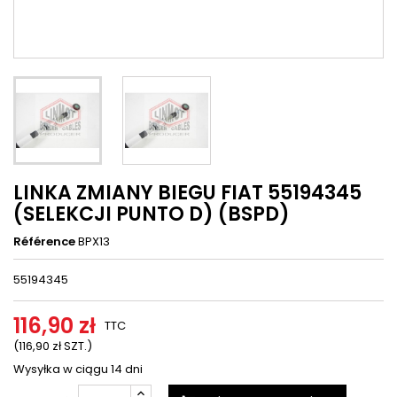
LINKA ZMIANY BIEGU FIAT 55194345
(SELEKCJI PUNTO D) (BSPD)
Référence
BPX13
55194345
116,90 zł
TTC
(116,90 zł SZT.)
Wysyłka w ciągu 14 dni