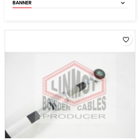
BANNER
favorite_border