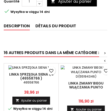
Ajouter au panier
Quantité


Wysyłka w ciągu 14 dni
DESCRIPTION
DÉTAILS DU PRODUIT
16 AUTRES PRODUITS DANS LA MÊME CATÉGORIE :
>
<
favorite_border
favorite_border
LINKA SPRZĘGŁA SIENA 1,4
(46558766 )
46558766
LINKA ZMIANY BIEGU
WŁĄCZANIA PUNTO
D(55194346)
Prix
38,96 zł
Prix
Ajouter au panier
116,90 zł


Wysyłka w ciągu 14 dni
Ajouter au panier
