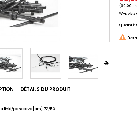
(60,00 zł
Wysyłka 
Quantit

Derni


PTION
DÉTAILS DU PRODUIT
za:linki/pancerza[cm] 72/53