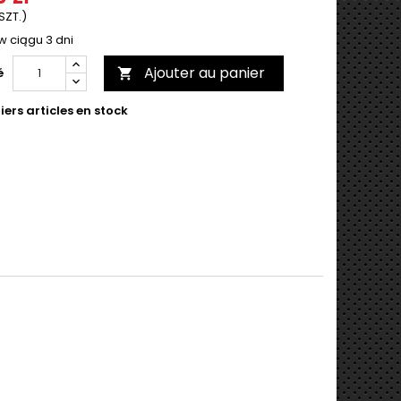
 SZT.)
w ciągu 3 dni
Ajouter au panier
é

ers articles en stock