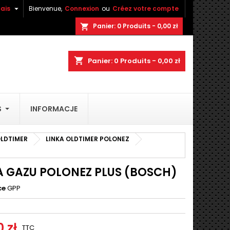

ais
Bienvenue,
Connexion
ou
Créez votre compte
×
×
×
Panier:
0
Produits - 0,00 zł
shopping_cart
shopping_cart
Panier:
0
Produits - 0,00 zł
n
S
INFORMACJE
s
LDTIMER
LINKA OLDTIMER POLONEZ
A GAZU POLONEZ PLUS (BOSCH)
ce
GPP
 zł
TTC