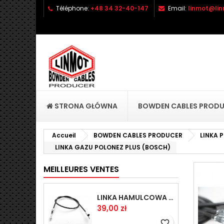
Téléphone:
+48 34 32-40-147
Email:
linmot@lin
A
C
C
add_circle_outline
Vo
No
d'e
STRONA GŁÓWNA
BOWDEN CABLES PROD
Accueil
BOWDEN CABLES PRODUCER
LINKA
LINKA GAZU POLONEZ PLUS (BOSCH)
MEILLEURES VENTES
LINKA HAMULCOWA PRZYCZEPY KNOTT 1440/1230 33921-1.14
Prix
39,00 zł
favorite_border