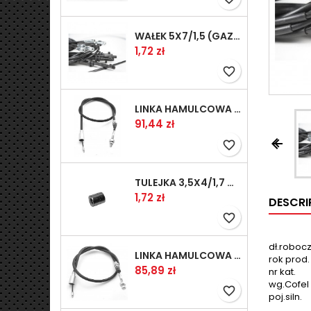
WAŁEK 5X7/1,5 (GAZ WSK)(PR5)
Prix
1,72 zł
favorite_border
LINKA HAMULCOWA PRZYCZEPY KNOTT 1240/1030 33921-1.11S
Prix
91,44 zł


favorite_border
TULEJKA 3,5X4/1,7 GAZÓW -OCYNK
Prix
1,72 zł
DESCRI
favorite_border
dł.roboc
LINKA HAMULCOWA PRZYCZEPY KNOTT 1040/830 33921-1.07S
rok prod.
Prix
85,89 zł
nr kat.
wg.Cofel
favorite_border
poj.siln.