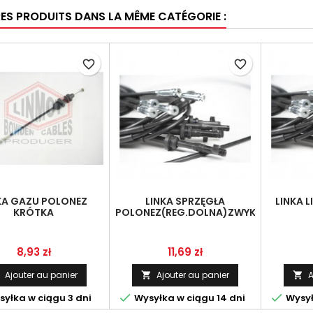
RES PRODUITS DANS LA MÊME CATÉGORIE :
favorite_border
favorite_border
KA GAZU POLONEZ
LINKA SPRZĘGŁA
LINKA 
KRÓTKA
POLONEZ(REG.DOLNA)ZWYKŁA
Prix
Prix
8,93 zł
11,69 zł
Ajouter au panier
Ajouter au panier
A




yłka w ciągu 3 dni
Wysyłka w ciągu 14 dni
Wysył