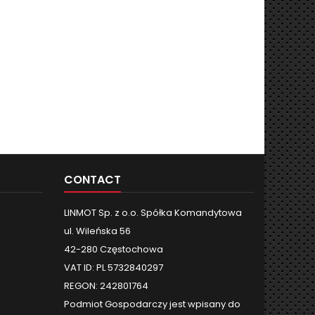
CONTACT
LINMOT Sp. z o.o. Spółka Komandytowa
ul. Wileńska 56
42-280 Częstochowa
VAT ID: PL 5732840297
REGON: 242801764
Podmiot Gospodarczy jest wpisany do