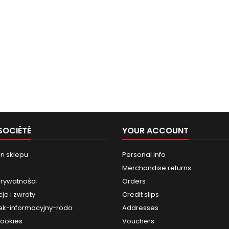
SOCIÉTÉ
YOUR ACCOUNT
n sklepu
Personal info
Merchandise returns
prywatności
Orders
je i zwroty
Credit slips
k-informacyjny-rodo
Addresses
cookies
Vouchers