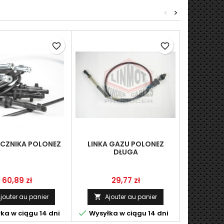
<
>
favorite_border
favorite_border
LICZNIKA POLONEZ
LINKA GAZU POLONEZ
LINKA
DŁUGA
POLON
Prix
Prix
P
60,89 zł
29,77 zł
8
jouter au panier
Ajouter au panier
Ajo




ka w ciągu 14 dni
Wysyłka w ciągu 14 dni
Wysyłka