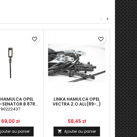
<
>
favorite_border
favorite_border
A HAMULCA OPEL
LINKA HAMULCA OPEL
LINKA 
SENATOR B 87R..
VECTRA 2.O ALL(89-..)
KADET E 
(KOMP.)
90222437
Prix
Prix
P
69,00 zł
58,45 zł
1
jouter au panier
Ajouter au panier
Ajo

