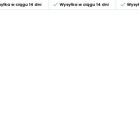


yłka w ciągu 14 dni
Wysyłka w ciągu 14 dni
Wysył