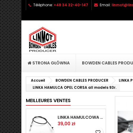
Téléphone:
+48 34 32-40-147
Email:
linmot@lin
A
C
C
add_circle_outline
Vo
No
d'e
STRONA GŁÓWNA
BOWDEN CABLES PROD
Accueil
BOWDEN CABLES PRODUCER
LINKA
LINKA HAMULCA OPEL CORSA all models 93r.
MEILLEURES VENTES
LINKA HAMULCOWA PRZYCZEPY KNOTT 1440/1230 33921-1.14
Prix
39,00 zł
favorite_border