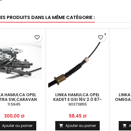
RES PRODUITS DANS LA MÊME CATÉGORIE :
favorite_border
favorite_border
KA HAMULCA OPEL
LINKA HAMULCA OPEL
LINK
TRA SW,CARAVAN
KADET E GSI 16V 2.0 87-
OMEGA-
S SIGNUM,RĘCZNY,
11.5945
90373855
X1800/1625 MM)
Prix
Prix
300,00 zł
58,45 zł
Ajouter au panier
Ajouter au panier
A

