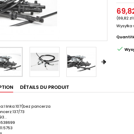
69,82
(69,82 z
Wysyłka 
Quantit

Wysy


PTION
DÉTAILS DU PRODUIT
a:I linka:107(bez pancerza
pancerz:137/73
3...
05538699
11.5753
ls