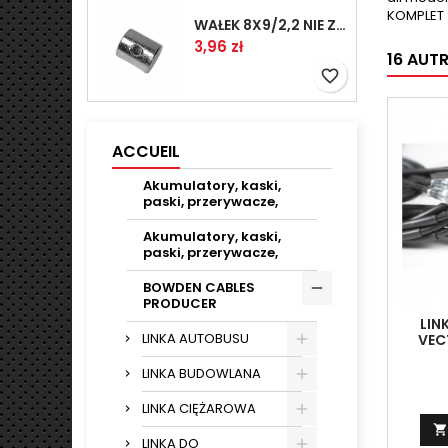
KOMPLET
WAŁEK 8X9/2,2 NIE ZAMAWIAĆ
Prix
3,96 zł
16 AUT
favorite_border
ACCUEIL
Akumulatory, kaski,
paski, przerywacze,
Akumulatory, kaski,
paski, przerywacze,
BOWDEN CABLES
PRODUCER
LIN
LINKA AUTOBUSU
VEC
BZ,D
(2
LINKA BUDOWLANA
LINKA CIĘŻAROWA

LINKA DO