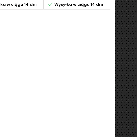


ka w ciągu 14 dni
Wysyłka w ciągu 14 dni
Wysyłka