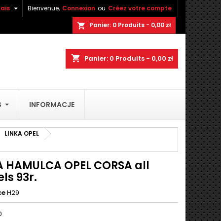

ais
Bienvenue,
Connexion
ou
Créez votre compte
×
×
×
Panier:
0
Produits - 0,00 zł
shopping_cart
shopping_cart
Panier:
0
Produits - 0,00 zł
n
S
INFORMACJE
s
LINKA OPEL
A HAMULCA OPEL CORSA all
ls 93r.
ce
H29
0