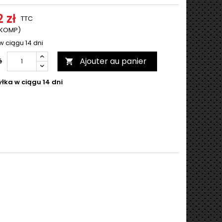
 zł
TTC
ł KOMP)
w ciągu 14 dni
Ajouter au panier
é

łka w ciągu 14 dni