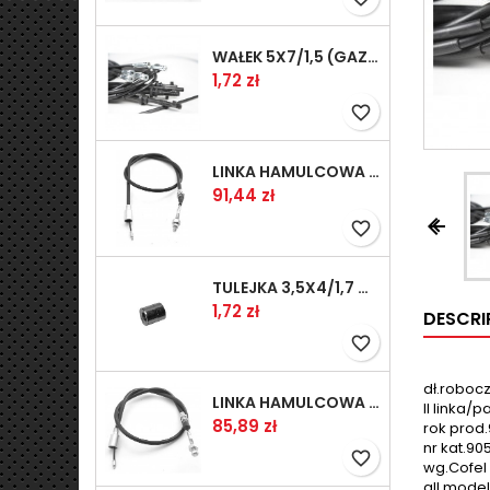
WAŁEK 5X7/1,5 (GAZ WSK)(PR5)
Prix
1,72 zł
favorite_border
LINKA HAMULCOWA PRZYCZEPY KNOTT 1240/1030 33921-1.11S
Prix
91,44 zł


favorite_border
TULEJKA 3,5X4/1,7 GAZÓW -OCYNK
Prix
1,72 zł
DESCRI
favorite_border
dł.robocz
LINKA HAMULCOWA PRZYCZEPY KNOTT 1040/830 33921-1.07S
II linka/
Prix
85,89 zł
rok prod.9
nr kat.9
favorite_border
wg.Cofel 
all mode