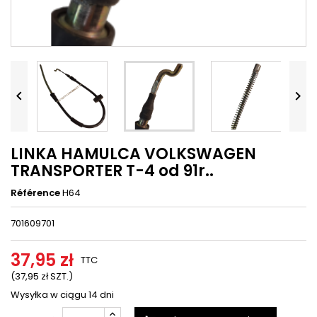




LINKA HAMULCA VOLKSWAGEN
TRANSPORTER T-4 od 91r..
Référence
H64
701609701
37,95 zł
TTC
(37,95 zł SZT.)
Wysyłka w ciągu 14 dni