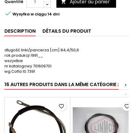
Ajouter au panier
Quantité


Wysyłka w ciągu 14 dni
DESCRIPTION
DÉTAILS DU PRODUIT
długość linki/pancerza [cm] 84,4/50,6
rok produkcji 1991__
wszystkie
nr katalogowy 701609701
wg.Cofla 10.7391
16 AUTRES PRODUITS DANS LA MÊME CATÉGORIE :
>
<
favorite_border
favorite_border