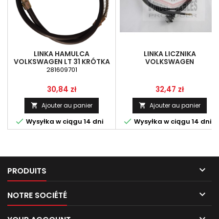
LINKA HAMULCA
LINKA LICZNIKA
VOLKSWAGEN LT 31 KRÓTKA
VOLKSWAGEN
TRANSPORTER.1,62,0 DO81R
281609701
Prix
Prix
30,84 zł
32,47 zł
Ajouter au panier
Ajouter au panier




Wysyłka w ciągu 14 dni
Wysyłka w ciągu 14 dni

PRODUITS

NOTRE SOCIÉTÉ