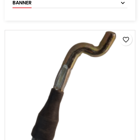
BANNER
favorite_border