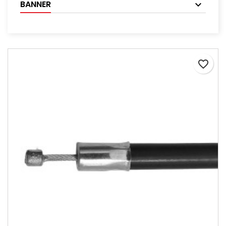
BANNER
favorite_border