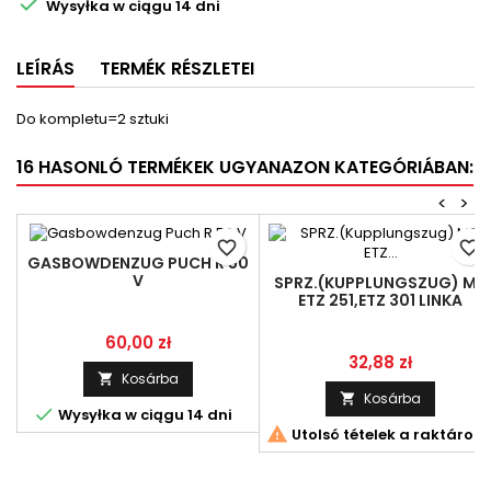

Wysyłka w ciągu 14 dni
LEÍRÁS
TERMÉK RÉSZLETEI
Do kompletu=2 sztuki
16 HASONLÓ TERMÉKEK UGYANAZON KATEGÓRIÁBAN:
<
>
favorite_border
favorite_border
GASBOWDENZUG PUCH R 50
V
SPRZ.(KUPPLUNGSZUG) MZ
ETZ 251,ETZ 301 LINKA
Ár
60,00 zł
Ár
32,88 zł
Kosárba

Kosárba


Wysyłka w ciągu 14 dni

Utolsó tételek a raktáron