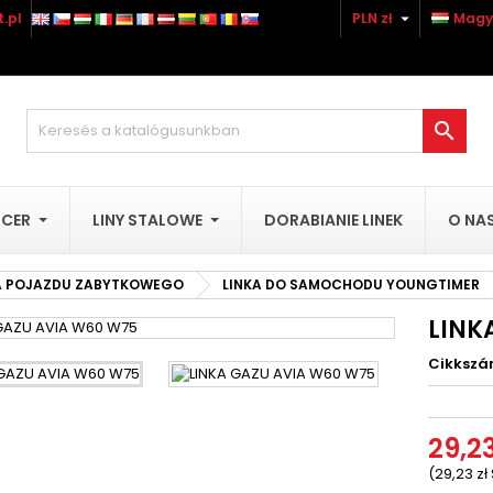

.pl
PLN zł
Magy
ozzáadás a kívánságlistához
(title))
ejelentkezés
 kell jelentkezned a termékek kívánságlistába történő mentéséh

abel))
add_circle_outline
Utwórz nową li
((cancelText))
((loginText)
UCER
LINY STALOWE
DORABIANIE LINEK
O NA
((cancelText))
((createText)
A POJAZDU ZABYTKOWEGO
LINKA DO SAMOCHODU YOUNGTIMER
LINK
Cikksz
29,23
(29,23 zł