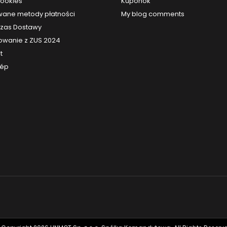
cookies
Kuponok
ane metody płatności
My blog comments
 Czas Dostawy
owanie z ZUS 2024
t
kép