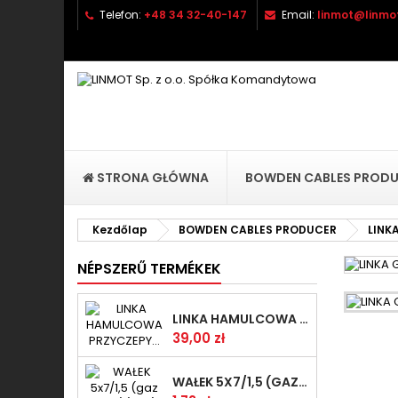
Telefon:
+48 34 32-40-147
Email:
linmot@linmot
H
(
B
Be
((l
STRONA GŁÓWNA
BOWDEN CABLES PROD
Kezdőlap
BOWDEN CABLES PRODUCER
LINK
NÉPSZERŰ TERMÉKEK
LINKA HAMULCOWA PRZYCZEPY KNOTT 1440/1230 33921-1.14
Ár
39,00 zł
WAŁEK 5X7/1,5 (GAZ WSK)(PR5)