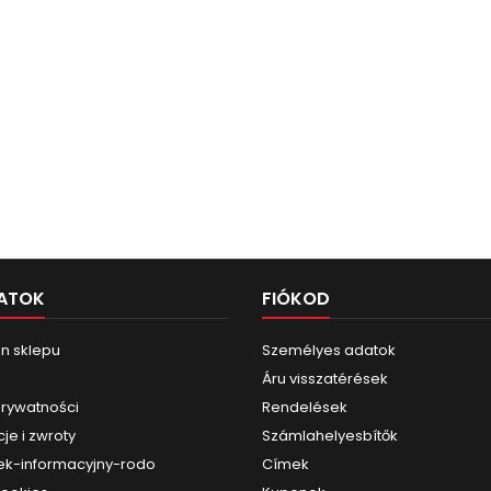
ATOK
FIÓKOD
n sklepu
Személyes adatok
Áru visszatérések
prywatności
Rendelések
je i zwroty
Számlahelyesbítők
k-informacyjny-rodo
Címek