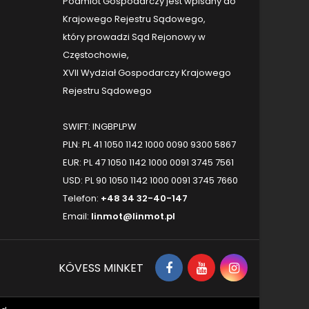
Podmiot Gospodarczy jest wpisany do
Krajowego Rejestru Sądowego,
który prowadzi Sąd Rejonowy w
Częstochowie,
XVII Wydział Gospodarczy Krajowego
Rejestru Sądowego
SWIFT: INGBPLPW
PLN: PL 41 1050 1142 1000 0090 9300 5867
EUR: PL 47 1050 1142 1000 0091 3745 7561
USD: PL 90 1050 1142 1000 0091 3745 7660
Telefon:
+48 34 32-40-147
Email:
linmot@linmot.pl
KÖVESS MINKET