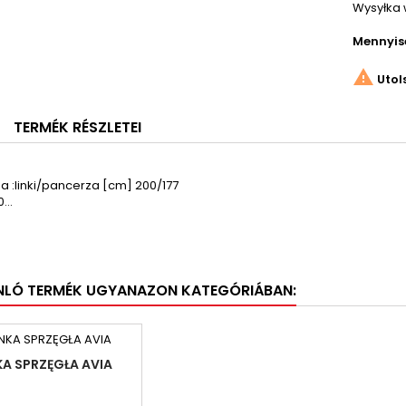
Wysyłka 
Mennyis

Utol
TERMÉK RÉSZLETEI
a :linki/pancerza [cm] 200/177
...
NLÓ TERMÉK UGYANAZON KATEGÓRIÁBAN:
KA SPRZĘGŁA AVIA