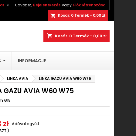

ar
Üdvözlet,
Bejelentkezés
vagy
Fiók létrehozása
×
×
×
Kosár:
0
Termék - 0,00 zł
shopping_cart
ez.
shopping_cart
Kosár:
0
Termék - 0,00 zł
stę
)
S
INFORMACJE
)
LINKA AVIA
LINKA GAZU AVIA W60 W75
A GAZU AVIA W60 W75
ám
G18
 zł
Adóval együtt
 SZT.)