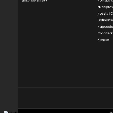
LINKA MASKI SW
Polityka 
akceptow
Koszty i
Dofinans
Kapcsola
Oldaltér
Konsor