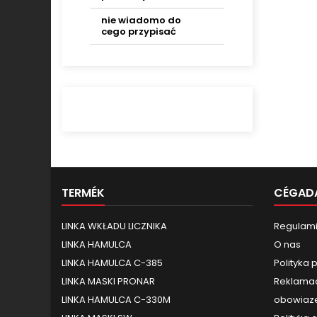
nie wiadomo do
cego przypisać
TERMÉK
CÉGAD
LINKA WKŁADU LICZNIKA
Regulami
LINKA HAMULCA
O nas
LINKA HAMULCA C-385
Polityka 
LINKA MASKI PRONAR
Reklamac
LINKA HAMULCA C-330M
obowiaze