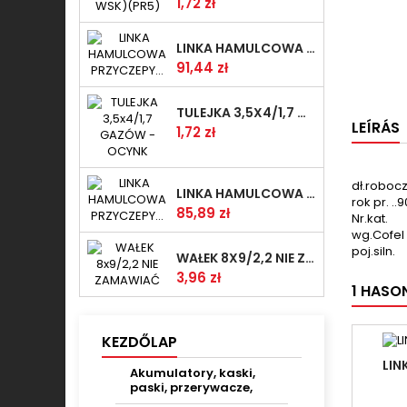
Ár
1,72 zł
LINKA HAMULCOWA PRZYCZEPY KNOTT 1240/1030 33921-1.11S
Ár
91,44 zł
TULEJKA 3,5X4/1,7 GAZÓW -OCYNK
LEÍRÁS
Ár
1,72 zł
dł.robocz
LINKA HAMULCOWA PRZYCZEPY KNOTT 1040/830 33921-1.07S
rok pr. ..90
Ár
85,89 zł
Nr.kat.
wg.Cofel
poj.siln.
WAŁEK 8X9/2,2 NIE ZAMAWIAĆ
Ár
3,96 zł
1 HASO
KEZDŐLAP
LIN
Akumulatory, kaski,
paski, przerywacze,