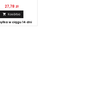
Ár
27,78 zł
Kosárba

yłka w ciągu 14 dni