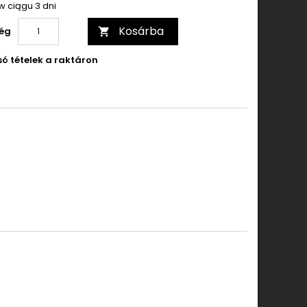
w ciągu 3 dni
Kosárba
ég

só tételek a raktáron