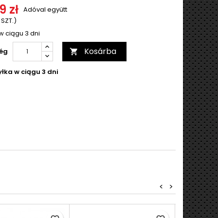
9 zł
Adóval együtt
 SZT.)
w ciągu 3 dni
Kosárba
ég

łka w ciągu 3 dni
<
>