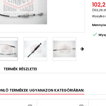
102,2
(102,29 zł
Wysyłka 
Mennyis

Wysy


TERMÉK RÉSZLETEI
ONLÓ TERMÉKEK UGYANAZON KATEGÓRIÁBAN: