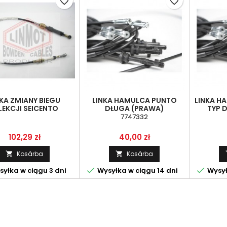
favorite_border
favorite_border
NKA ZMIANY BIEGU
LINKA HAMULCA PUNTO
LINKA H
LEKCJI SEICENTO
DŁUGA (PRAWA)
TYP 
(46778792)
7747332
Ár
Ár
102,29 zł
40,00 zł
Kosárba
Kosárba




yłka w ciągu 3 dni
Wysyłka w ciągu 14 dni
Wysył