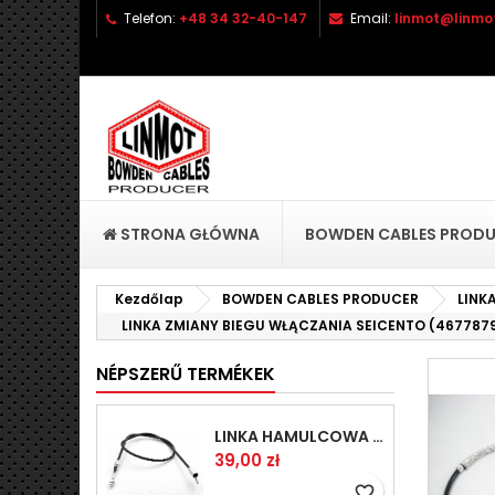
Telefon:
+48 34 32-40-147
Email:
linmot@linmot
H
K
B
add_circle_outline
Be
Kí
STRONA GŁÓWNA
BOWDEN CABLES PROD
Kezdőlap
BOWDEN CABLES PRODUCER
LINK
LINKA ZMIANY BIEGU WŁĄCZANIA SEICENTO (467787
NÉPSZERŰ TERMÉKEK
LINKA HAMULCOWA PRZYCZEPY KNOTT 1440/1230 33921-1.14
Ár
39,00 zł
favorite_border