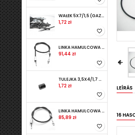
WAŁEK 5X7/1,5 (GAZ WSK)(PR5)
Ár
1,72 zł
favorite_border
LINKA HAMULCOWA PRZYCZEPY KNOTT 1240/1030 33921-1.11S
Ár
91,44 zł


favorite_border
TULEJKA 3,5X4/1,7 GAZÓW -OCYNK
Ár
1,72 zł
LEÍRÁS
favorite_border
LINKA HAMULCOWA PRZYCZEPY KNOTT 1040/830 33921-1.07S
16 HAS
Ár
85,89 zł
favorite_border