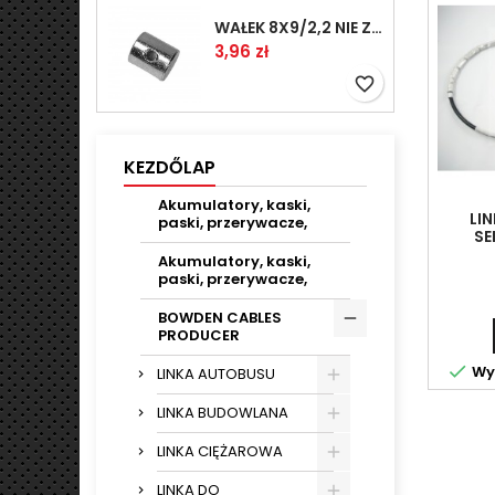
WAŁEK 8X9/2,2 NIE ZAMAWIAĆ
Ár
3,96 zł
favorite_border
KEZDŐLAP
Akumulatory, kaski,
LI
paski, przerywacze,
SE
Akumulatory, kaski,
paski, przerywacze,
BOWDEN CABLES
PRODUCER

Wys
LINKA AUTOBUSU
LINKA BUDOWLANA
LINKA CIĘŻAROWA
LINKA DO