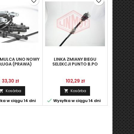
favorite_border
favorite_border
AMULCA UNO NOWY
LINKA ZMIANY BIEGU
LINKA ZM
DŁUGA (PRAWA)
SELEKCJI PUNTO B.PO
MI.3
99R(55194774)
(552512
Ár
Ár
Á
33,30 zł
102,29 zł
5
Kosárba
Kosárba





ka w ciągu 14 dni
Wysyłka w ciągu 14 dni
Wysyłka