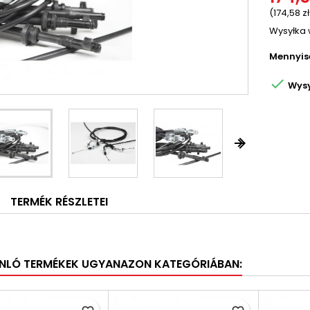
(174,58 zł
Wysyłka 
Mennyis

Wysy


TERMÉK RÉSZLETEI
NLÓ TERMÉKEK UGYANAZON KATEGÓRIÁBAN: