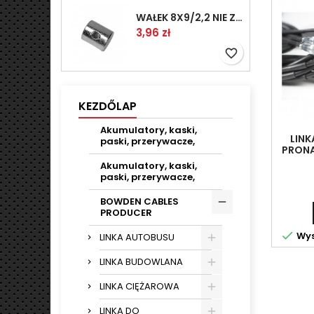
WAŁEK 8X9/2,2 NIE ZAMAWIAĆ
Ár
3,96 zł
favorite_border
KEZDŐLAP
Akumulatory, kaski,
LIN
paski, przerywacze,
PRONA
Akumulatory, kaski,
paski, przerywacze,
BOWDEN CABLES
PRODUCER

Wys
LINKA AUTOBUSU
LINKA BUDOWLANA
LINKA CIĘŻAROWA
LINKA DO