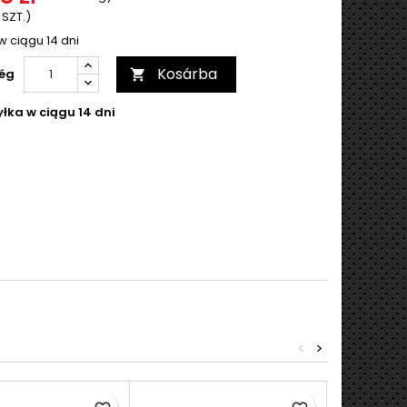
 SZT.)
w ciągu 14 dni
Kosárba
ég

łka w ciągu 14 dni
<
>