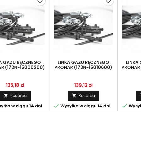
favorite_border
favorite_border
KA GAZU RĘCZNEGO
LINKA GAZU RĘCZNEGO
LINKA
R (172N-15000200)
PRONAR (173N-15010600)
PRONAR 
Ár
Ár
135,18 zł
139,12 zł
Kosárba
Kosárba




yłka w ciągu 14 dni
Wysyłka w ciągu 14 dni
Wysył