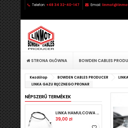
Telefon:
+48 34 32-40-147
Email:
linmot@linmot
H
K
B
add_circle_outline
Be
Kí
STRONA GŁÓWNA
BOWDEN CABLES PROD
Kezdőlap
BOWDEN CABLES PRODUCER
LINK
LINKA GAZU RĘCZNEGO PRONAR
NÉPSZERŰ TERMÉKEK
LINKA HAMULCOWA PRZYCZEPY KNOTT 1440/1230 33921-1.14
Ár
39,00 zł
favorite_border