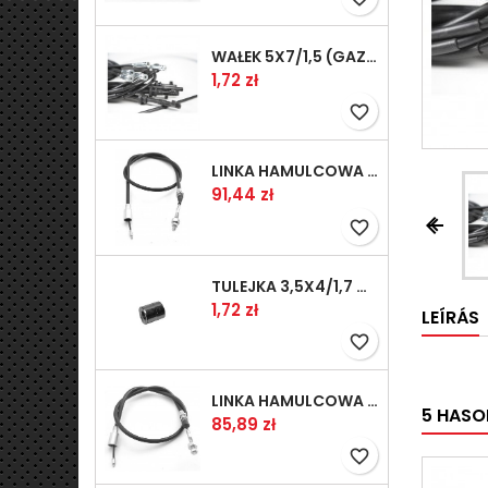
WAŁEK 5X7/1,5 (GAZ WSK)(PR5)
Ár
1,72 zł
favorite_border
LINKA HAMULCOWA PRZYCZEPY KNOTT 1240/1030 33921-1.11S
Ár
91,44 zł


favorite_border
TULEJKA 3,5X4/1,7 GAZÓW -OCYNK
Ár
1,72 zł
LEÍRÁS
favorite_border
LINKA HAMULCOWA PRZYCZEPY KNOTT 1040/830 33921-1.07S
5 HASO
Ár
85,89 zł
favorite_border