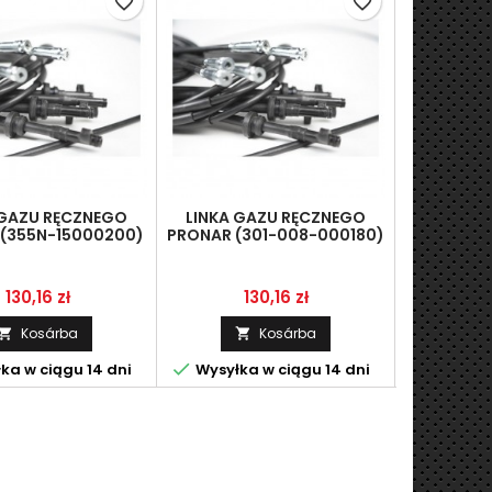
favorite_border
favorite_border
 GAZU RĘCZNEGO
LINKA GAZU RĘCZNEGO
LINKA G
(355N-15000200)
PRONAR (301-008-000180)
PRONAR(2
(SZ90420108)
Ár
Ár
Á
130,16 zł
130,16 zł
1
Kosárba
Kosárba





ka w ciągu 14 dni
Wysyłka w ciągu 14 dni
Wysyłka