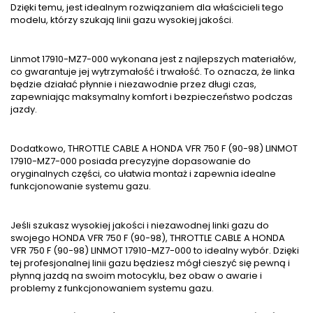
Dzięki temu, jest idealnym rozwiązaniem dla właścicieli tego
modelu, którzy szukają linii gazu wysokiej jakości.
Linmot 17910-MZ7-000 wykonana jest z najlepszych materiałów,
co gwarantuje jej wytrzymałość i trwałość. To oznacza, że ​​linka
będzie działać płynnie i niezawodnie przez długi czas,
zapewniając maksymalny komfort i bezpieczeństwo podczas
jazdy.
Dodatkowo, THROTTLE CABLE A HONDA VFR 750 F (90-98) LINMOT
17910-MZ7-000 posiada precyzyjne dopasowanie do
oryginalnych części, co ułatwia montaż i zapewnia idealne
funkcjonowanie systemu gazu.
Jeśli szukasz wysokiej jakości i niezawodnej linki gazu do
swojego HONDA VFR 750 F (90-98), THROTTLE CABLE A HONDA
VFR 750 F (90-98) LINMOT 17910-MZ7-000 to idealny wybór. Dzięki
tej profesjonalnej linii gazu będziesz mógł cieszyć się pewną i
płynną jazdą na swoim motocyklu, bez obaw o awarie i
problemy z funkcjonowaniem systemu gazu.