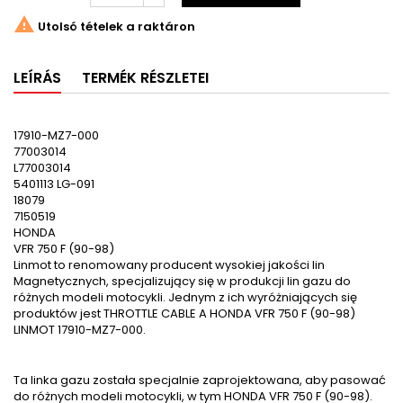

Utolsó tételek a raktáron
LEÍRÁS
TERMÉK RÉSZLETEI
17910-MZ7-000
77003014
L77003014
5401113 LG-091
18079
7150519
HONDA
VFR 750 F (90-98)
Linmot to renomowany producent wysokiej jakości lin
Magnetycznych, specjalizujący się w produkcji lin gazu do
różnych modeli motocykli. Jednym z ich wyróżniających się
produktów jest THROTTLE CABLE A HONDA VFR 750 F (90-98)
LINMOT 17910-MZ7-000.
Ta linka gazu została specjalnie zaprojektowana, aby pasować
do różnych modeli motocykli, w tym HONDA VFR 750 F (90-98).