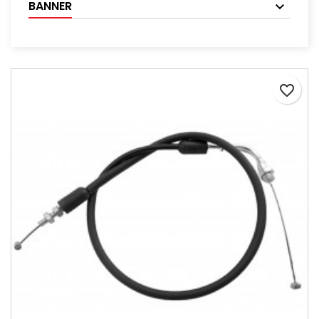
BANNER
favorite_border