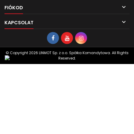

FIÓKOD

KAPCSOLAT
© Copyright 2026 LINMOT Sp. z o.o. Spółka Komandytowa. All Rights
Reserved.