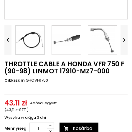




THROTTLE CABLE A HONDA VFR 750 F
(90-98) LINMOT 17910-MZ7-000
Cikkszám
GHOVFR750
43,11 zł
Adóval együtt
(43,11 zł SZT.)
Wysyłka w ciągu 3 dni
Kosárba
Mennyiség
