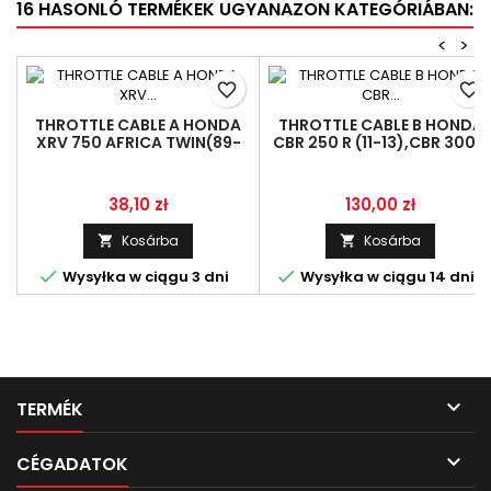
16 HASONLÓ TERMÉKEK UGYANAZON KATEGÓRIÁBAN:
<
>
favorite_border
favorite_border
THROTTLE CABLE A HONDA
THROTTLE CABLE B HONDA
XRV 750 AFRICA TWIN(89-
CBR 250 R (11-13),CBR 300 R
03) LINMOT 17910-MY1-000
(15-22) , LINMOT 17920-KYJ
901
Ár
Ár
38,10 zł
130,00 zł
Kosárba
Kosárba




Wysyłka w ciągu 3 dni
Wysyłka w ciągu 14 dni

TERMÉK

CÉGADATOK