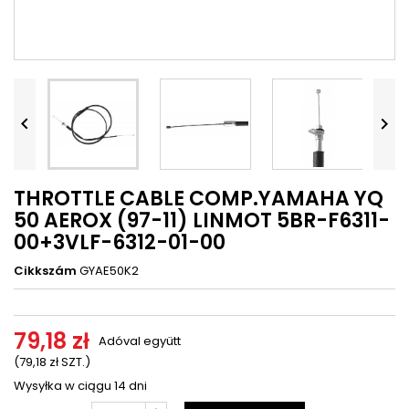




THROTTLE CABLE COMP.YAMAHA YQ
50 AEROX (97-11) LINMOT 5BR-F6311-
00+3VLF-6312-01-00
Cikkszám
GYAE50K2
79,18 zł
Adóval együtt
(79,18 zł SZT.)
Wysyłka w ciągu 14 dni