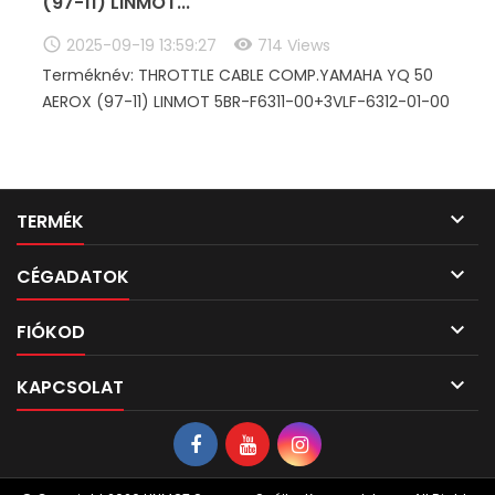
(97-11) LINMOT...
2025-09-19 13:59:27
714 Views
Terméknév: THROTTLE CABLE COMP.YAMAHA YQ 50
AEROX (97-11) LINMOT 5BR-F6311-00+3VLF-6312-01-00

TERMÉK

CÉGADATOK

FIÓKOD

KAPCSOLAT