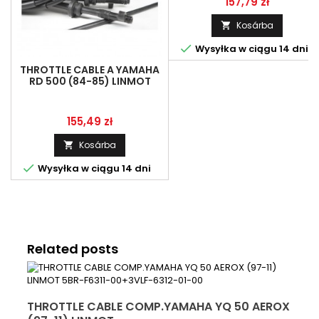
Ár
157,79 zł
Kosárba


Wysyłka w ciągu 14 dni
THROTTLE CABLE A YAMAHA
RD 500 (84-85) LINMOT
47X-26260-00
Ár
155,49 zł
Kosárba


Wysyłka w ciągu 14 dni
Related posts
THROTTLE CABLE COMP.YAMAHA YQ 50 AEROX