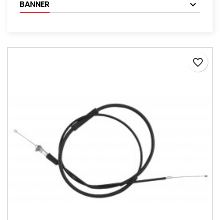
BANNER
favorite_border