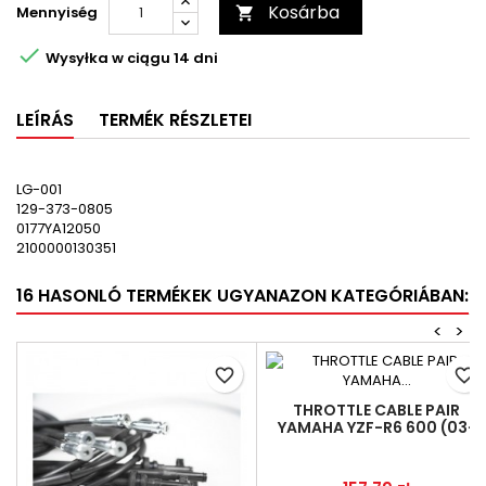
Kosárba
Mennyiség


Wysyłka w ciągu 14 dni
LEÍRÁS
TERMÉK RÉSZLETEI
LG-001
129-373-0805
0177YA12050
2100000130351
16 HASONLÓ TERMÉKEK UGYANAZON KATEGÓRIÁBAN:
<
>
favorite_border
favorite_border
THROTTLE CABLE PAIR
YAMAHA YZF-R6 600 (03-
05) (+260 MM) LINMOT 5SL-
26311-00+5SL-26312-00