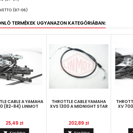
OVETTO (97-06)
ONLÓ TERMÉKEK UGYANAZON KATEGÓRIÁBAN:
TLE CABLE A YAMAHA
THROTTLE CABLE YAMAHA
THROTT
0 (82-84) LINMOT
XVS 1300 A MIDNIGHT STAR
XV 700
5G0-26311-00
(07-...) LINMOT 3D8-
42
Ár
Ár
25,49 zł
202,89 zł
Kosárba
Kosárba

