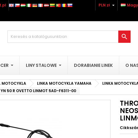

.pl
PLN zł
Magy
ozzáadás a kívánságlistához
(title))
ejelentkezés
 kell jelentkezned a termékek kívánságlistába történő mentéséh

abel))
add_circle_outline
Utwórz nową li
((cancelText))
((loginText)
UCER
LINY STALOWE
DORABIANIE LINEK
O NA
((cancelText))
((createText)
A MOTOCYKLA
LINKA MOTOCYKLA YAMAHA
LINKA MOTOCYKL
 YN 50 R OVETTO LINMOT 5AD-F6311-00
THRO
NEOS
LINM
Cikksz