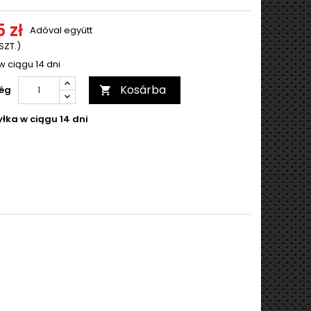
 zł
Adóval együtt
 SZT.)
w ciągu 14 dni
Kosárba
ég

łka w ciągu 14 dni