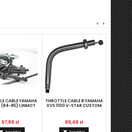
<
>
THROTTLE 
XV 1900 
LINMOT 5
Á
8


Utolsó t
LE CABLE YAMAHA
THROTTLE CABLE B YAMAHA
 (84-85) LINMOT
XVS 1100 V-STAR CUSTOM
X-26311-00
(99-11), LINMOT 5PB-26312-
10
Ár
Ár
97,89 zł
89,48 zł
Kosárba
Kosárba

