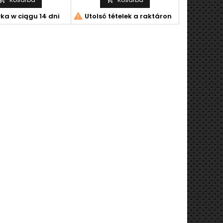

ka w ciągu 14 dni
Utolsó tételek a raktáron