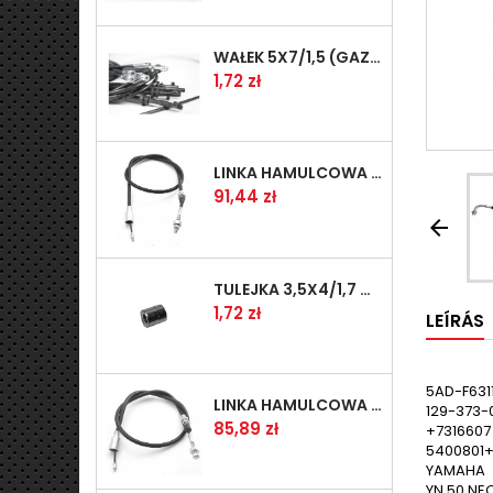
WAŁEK 5X7/1,5 (GAZ WSK)(PR5)
Ár
1,72 zł
LINKA HAMULCOWA PRZYCZEPY KNOTT 1240/1030 33921-1.11S
Ár
91,44 zł

TULEJKA 3,5X4/1,7 GAZÓW -OCYNK
Ár
1,72 zł
LEÍRÁS
5AD-F631
LINKA HAMULCOWA PRZYCZEPY KNOTT 1040/830 33921-1.07S
129-373-
Ár
85,89 zł
+7316607
5400801
YAMAHA
YN 50 NE