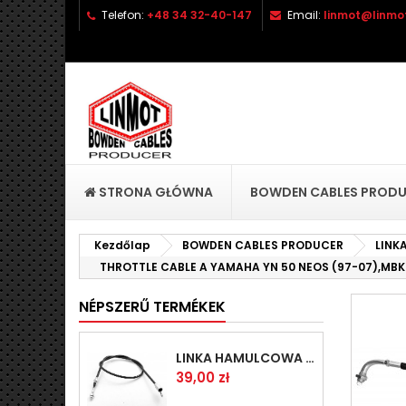
Telefon:
+48 34 32-40-147
Email:
linmot@linmot
H
(
B
Be
((l
STRONA GŁÓWNA
BOWDEN CABLES PROD
Kezdőlap
BOWDEN CABLES PRODUCER
LINK
THROTTLE CABLE A YAMAHA YN 50 NEOS (97-07),MBK
NÉPSZERŰ TERMÉKEK
LINKA HAMULCOWA PRZYCZEPY KNOTT 1440/1230 33921-1.14
Ár
39,00 zł