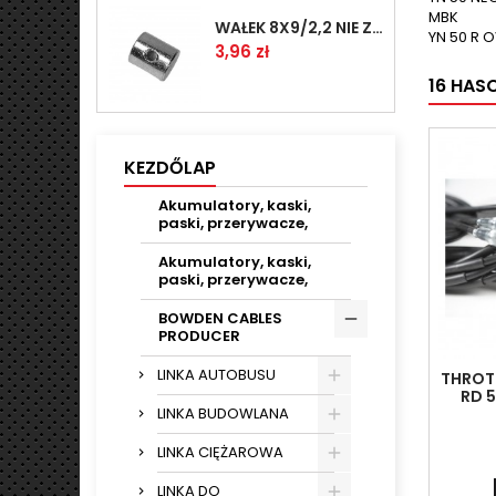
MBK
WAŁEK 8X9/2,2 NIE ZAMAWIAĆ
YN 50 R 
Ár
3,96 zł
16 HAS
KEZDŐLAP
Akumulatory, kaski,
paski, przerywacze,
Akumulatory, kaski,
paski, przerywacze,
BOWDEN CABLES
PRODUCER
LINKA AUTOBUSU
THROT
RD 5
LINKA BUDOWLANA
LINKA CIĘŻAROWA
LINKA DO