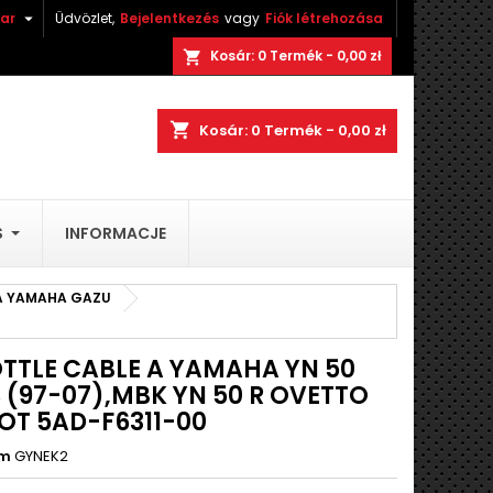

ar
Üdvözlet,
Bejelentkezés
vagy
Fiók létrehozása
×
×
×
Kosár:
0
Termék - 0,00 zł
shopping_cart
ez.
shopping_cart
Kosár:
0
Termék - 0,00 zł
stę
)
S
INFORMACJE
)
A YAMAHA GAZU
TTLE CABLE A YAMAHA YN 50
 (97-07),MBK YN 50 R OVETTO
OT 5AD-F6311-00
ám
GYNEK2