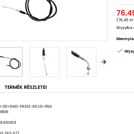
76,45
(76,45 zł
Wysyłka 
Mennyis

Wysy

TERMÉK RÉSZLETEI
1-00+5AD-F6312-00 LG-050
0806
+5410303
OS (97-07)