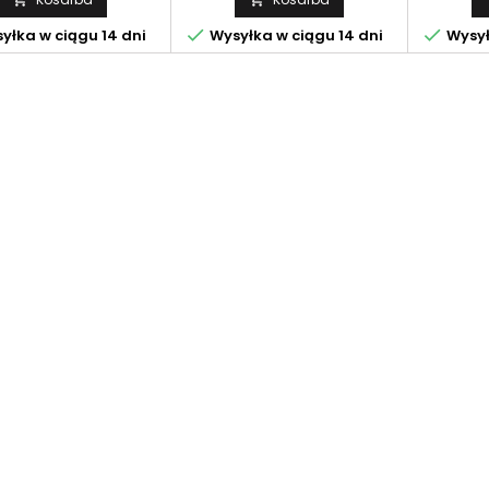


yłka w ciągu 14 dni
Wysyłka w ciągu 14 dni
Wysył