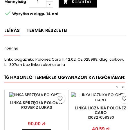
Kosárba
Mennyiség


Wysyłka w ciągu 14 dni
LEÍRÁS
TERMÉK RÉSZLETEI
025989
Linka bagażnika Polonez Caro 11.42.02, OE 025989, dług. całkow.
L= 307cm bez linka zakończenia
16 HASONLÓ TERMÉKEK UGYANAZON KATEGÓRIÁBAN:
<
>
favorite_border
favorite_border
LINKA SPRZĘGŁA POLONEZ
ROVER Z LUKAS
LINKA LICZNIKA POLONEZ
CARO
130327058390
Ár
90,00 zł
Ár
40,59 zł