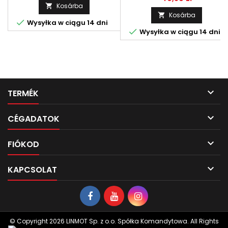
Kosárba

Kosárba


Wysyłka w ciągu 14 dni

Wysyłka w ciągu 14 dni

TERMÉK

CÉGADATOK

FIÓKOD

KAPCSOLAT
© Copyright 2026 LINMOT Sp. z o.o. Spółka Komandytowa. All Rights