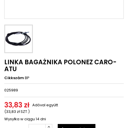
LINKA BAGAŻNIKA POLONEZ CARO-
ATU
Cikkszám
BP
025989
33,83 zł
Adóval együtt
(33,83 zł SZT.)
Wysyłka w ciągu 14 dni