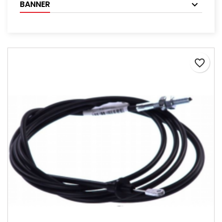
BANNER
favorite_border