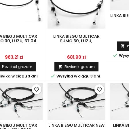
LINKA BI
A BIEGU MULTICAR
LINKA BIEGU MULTICAR
O 30, LUZU, 37 04
FUMO 30, LUZU,
03001760009
P


Wysył
Cena
Cena
963,21 zł
681,90 zł
Pievienot grozam
Pievienot grozam


yłka w ciągu 3 dni
Wysyłka w ciągu 3 dni
favorite_border
favorite_border
A BIEGU MULTICAR
LINKA BIEGU MULTICAR NEW
LINKA B