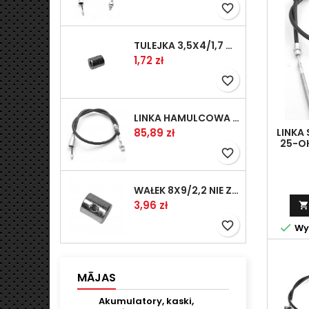
favorite_border
TULEJKA 3,5X4/1,7 GAZÓW -OCYNK
Cena
1,72 zł
favorite_border
LINKA HAMULCOWA PRZYCZEPY KNOTT 1040/830 33921-1.07S
Cena
85,89 zł
LINKA
25-OH
favorite_border
WAŁEK 8X9/2,2 NIE ZAMAWIAĆ
Cena
3,96 zł

favorite_border

Wys
MĀJAS
Akumulatory, kaski,