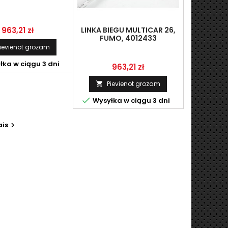
Cena
LINKA BIEGU MULTICAR 26,
963,21 zł
FUMO, 4012433
ievienot grozam
ka w ciągu 3 dni
Cena
963,21 zł
Pievienot grozam


Wysyłka w ciągu 3 dni
is
