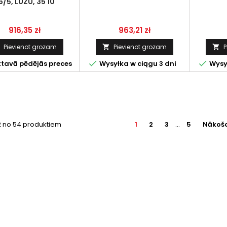
6/5, LUZU, 35 10
Cena
Cena
916,35 zł
963,21 zł
Pievienot grozam
Pievienot grozam
P




ktavā pēdējās preces
Wysyłka w ciągu 3 dni
Wysył
12 no 54 produktiem
1
2
3
…
5
Nākoša