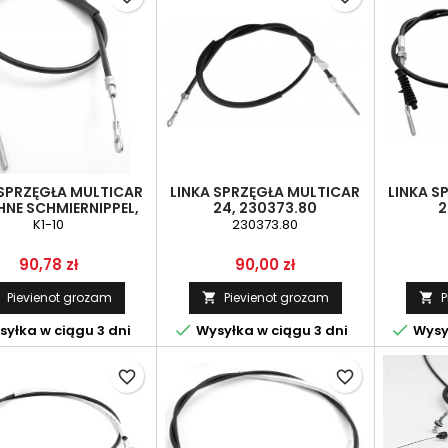
 SPRZĘGŁA MULTICAR
LINKA SPRZĘGŁA MULTICAR
LINKA S
NE SCHMIERNIPPEL,
24, 230373.80
2
232851.80
K1-10
230373.80
Cena
Cena
90,78 zł
90,00 zł
Pievienot grozam
Pievienot grozam
P




yłka w ciągu 3 dni
Wysyłka w ciągu 3 dni
Wysył
favorite_border
favorite_border