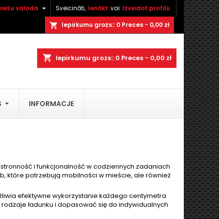

viešu valoda
Sveicināti,
Ienākt
vai
Izveidot profilu
×
×
×
×
Iepirkumu grozs::
0
Preces - 0,00 zł
shopping_cart
shopping_cart
Iepirkumu grozs::
0
Preces - 0,00 zł
)
t
S
INFORMACJE
t
stronność i funkcjonalność w codziennych zadaniach
, które potrzebują mobilności w mieście, ale również
możliwia efektywne wykorzystanie każdego centymetra
e rodzaje ładunku i dopasować się do indywidualnych