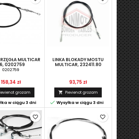
PRZĘGŁA MULTICAR
LINKA BLOKADY MOSTU
6, 0202759
MULTICAR, 232411.80
0202759
Cena
Cena
158,34 zł
93,75 zł
ievienot grozam
Pievienot grozam


ka w ciągu 3 dni
Wysyłka w ciągu 3 dni
favorite_border
favorite_border