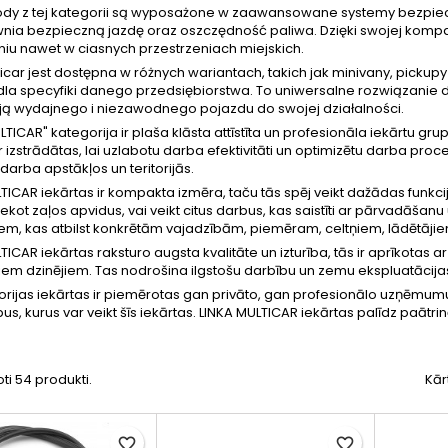
y z tej kategorii są wyposażone w zaawansowane systemy bezpie
nia bezpieczną jazdę oraz oszczędność paliwa. Dzięki swojej komp
iu nawet w ciasnych przestrzeniach miejskich.
ticar jest dostępna w różnych wariantach, takich jak minivany, pick
la specyfiki danego przedsiębiorstwa. To uniwersalne rozwiązanie dl
ją wydajnego i niezawodnego pojazdu do swojej działalności.
LTICAR" kategorija ir plaša klāsta attīstīta un profesionāla iekārtu gr
ir izstrādātas, lai uzlabotu darba efektivitāti un optimizētu darba pr
arba apstākļos un teritorijās.
TICAR iekārtas ir kompakta izmēra, taču tās spēj veikt dažādas funkci
kot zaļos apvidus, vai veikt citus darbus, kas saistīti ar pārvadāšanu
em, kas atbilst konkrētām vajadzībām, piemēram, celtņiem, lādētājiem,
TICAR iekārtas raksturo augsta kvalitāte un izturība, tās ir aprīkotas 
em dzinējiem. Tas nodrošina ilgstošu darbību un zemu ekspluatācija
orijas iekārtas ir piemērotas gan privāto, gan profesionālo uzņēmum
us, kurus var veikt šīs iekārtas. LINKA MULTICAR iekārtas palīdz paātrinā
oti 54 produkti.
Kār
favorite_border
favorite_border