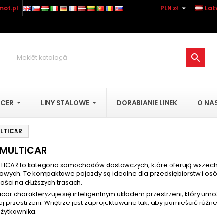

mot.pl
PLN zł
Lat
ievienot vēlamo produktu sarakstam
reate wishlist
(modalTitle))
enākt
Utwórz nową listę
confirmMessage))
u need to be logged in to save products in your wishlist.

shlist name
((cancelText))
Atsaukt
((modalDeleteText)
Ienāk
UCER
LINY STALOWE
DORABIANIE LINEK
O NA
Atsaukt
Create wishlis
ULTICAR
 MULTICAR
LTICAR to kategoria samochodów dostawczych, które oferują wszech
owych. Te kompaktowe pojazdy są idealne dla przedsiębiorstw i osób
ości na dłuższych trasach.
ticar charakteryzuje się inteligentnym układem przestrzeni, który u
j przestrzeni. Wnętrze jest zaprojektowane tak, aby pomieścić różn
użytkownika.