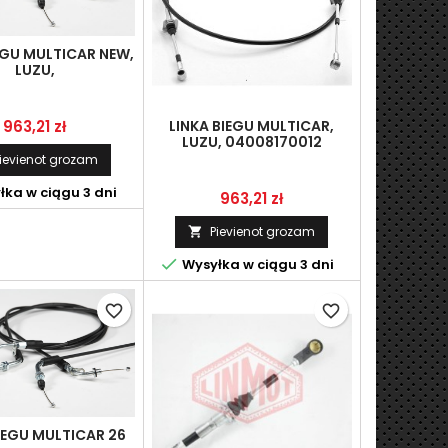
EGU MULTICAR NEW,
LUZU,
Cena
LINKA BIEGU MULTICAR,
963,21 zł
LUZU, 04008170012
ievienot grozam
ka w ciągu 3 dni
Cena
963,21 zł
Pievienot grozam


Wysyłka w ciągu 3 dni
favorite_border
favorite_border
IEGU MULTICAR 26