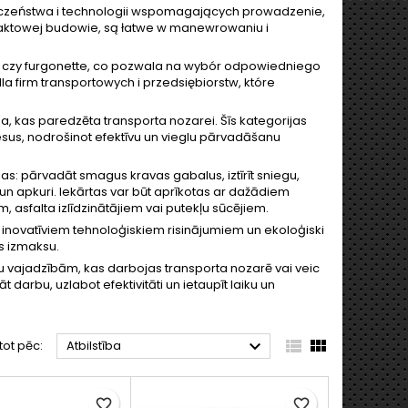
czeństwa i technologii wspomagających prowadzenie,
aktowej budowie, są łatwe w manewrowaniu i
upy czy furgonette, co pozwala na wybór odpowiedniego
a firm transportowych i przedsiębiorstw, które
upa, kas paredzēta transporta nozarei. Šīs kategorijas
ocesus, nodrošinot efektīvu un vieglu pārvadāšanu
jas: pārvadāt smagus kravas gabalus, iztīrīt sniegu,
 un apkuri. Iekārtas var būt aprīkotas ar dažādiem
 asfalta izlīdzinātājiem vai putekļu sūcējiem.
ar inovatīviem tehnoloģiskiem risinājumiem un ekoloģiski
s izmaksu.
u vajadzībām, kas darbojas transporta nozarē vai veic
t darbu, uzlabot efektivitāti un ietaupīt laiku un



tot pēc:
Atbilstība
favorite_border
favorite_border