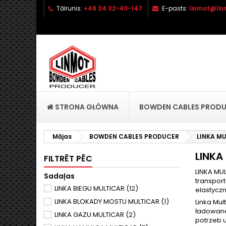
Tālrunis:
+48 34 32-40-147
E-pasts:
linmot@lin
P
C
(
I
add_circle_outline
((
Yo
Wi
STRONA GŁÓWNA
BOWDEN CABLES PROD
Mājas
BOWDEN CABLES PRODUCER
LINKA M
LINKA
FILTRĒT PĒC
LINKA MU
Sadaļas
transport
LINKA BIEGU MULTICAR
(12)
elastyczn
LINKA BLOKADY MOSTU MULTICAR
(1)
Linka Mul
ładowane
LINKA GAZU MULTICAR
(2)
potrzeb 