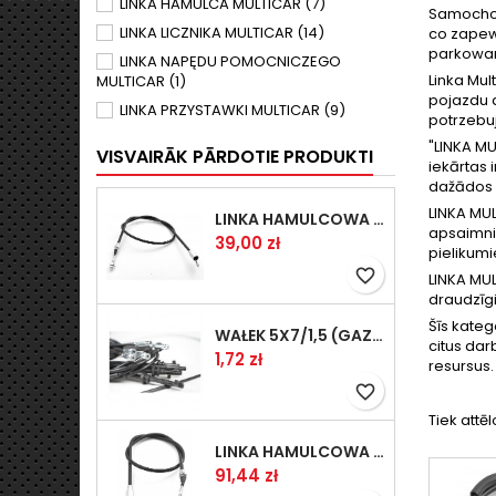
LINKA HAMULCA MULTICAR
(7)
Samochod
LINKA LICZNIKA MULTICAR
(14)
co zapew
parkowan
LINKA NAPĘDU POMOCNICZEGO
Linka Mul
MULTICAR
(1)
pojazdu d
LINKA PRZYSTAWKI MULTICAR
(9)
potrzebu
LINKA REAKTORA SIŁY HAMOWANIA
"LINKA MU
VISVAIRĀK PĀRDOTIE PRODUKTI
MULTICAR
(3)
iekārtas 
dažādos d
LINKA SPRZĘGŁA MULTICAR
(4)
LINKA MUL
LINKA WYWROTU MULTICAR
(1)
LINKA HAMULCOWA PRZYCZEPY KNOTT 1440/1230 33921-1.14
apsaimnie
Cena
39,00 zł
pielikumi
favorite_border
LINKA MUL
draudzīgi
Šīs kateg
WAŁEK 5X7/1,5 (GAZ WSK)(PR5)
citus darb
Cena
1,72 zł
resursus.
favorite_border
Tiek attēl
LINKA HAMULCOWA PRZYCZEPY KNOTT 1240/1030 33921-1.11S
Cena
91,44 zł