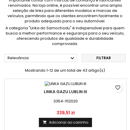
importante contar com marcas de confiança e fabricantes
renomados. Na loja online, é possível encontrar uma ampla
seleção de links para diferentes modelos e marcas de
veículos, permitindo que os clientes encontrem facilmente o
produto adequado para o seu automóvel.
A categoria "Linka do Samochodu" é indispensável para quem
busca a melhor performance e segurança para o seu veículo,
oferecendo produtos de qualidade e durabilidade
comprovada.

Relevância
FILTRAR
Mostrando 1-12 de um total de 43 artigo(s)
favorite_border
LINKA GAZU LUBLIN III
3354-1112020
Preço
339,51 zł
Adicionar ao carrinho
