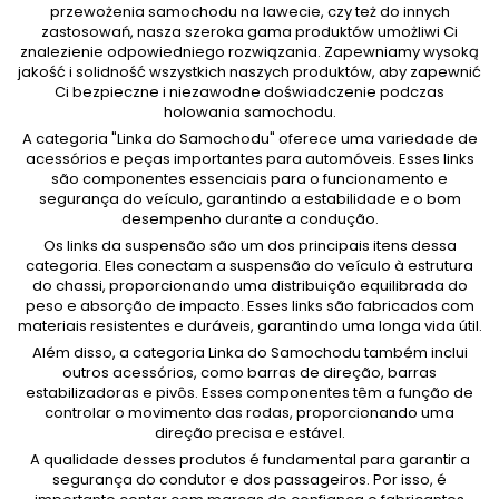
przewożenia samochodu na lawecie, czy też do innych
zastosowań, nasza szeroka gama produktów umożliwi Ci
znalezienie odpowiedniego rozwiązania. Zapewniamy wysoką
jakość i solidność wszystkich naszych produktów, aby zapewnić
Ci bezpieczne i niezawodne doświadczenie podczas
holowania samochodu.
A categoria "Linka do Samochodu" oferece uma variedade de
acessórios e peças importantes para automóveis. Esses links
são componentes essenciais para o funcionamento e
segurança do veículo, garantindo a estabilidade e o bom
desempenho durante a condução.
Os links da suspensão são um dos principais itens dessa
categoria. Eles conectam a suspensão do veículo à estrutura
do chassi, proporcionando uma distribuição equilibrada do
peso e absorção de impacto. Esses links são fabricados com
materiais resistentes e duráveis, garantindo uma longa vida útil.
Além disso, a categoria Linka do Samochodu também inclui
outros acessórios, como barras de direção, barras
estabilizadoras e pivôs. Esses componentes têm a função de
controlar o movimento das rodas, proporcionando uma
direção precisa e estável.
A qualidade desses produtos é fundamental para garantir a
segurança do condutor e dos passageiros. Por isso, é