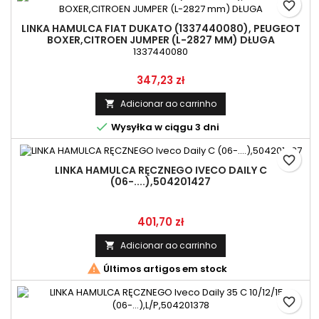
favorite_border
LINKA HAMULCA FIAT DUKATO (1337440080), PEUGEOT
BOXER,CITROEN JUMPER (L-2827 MM) DŁUGA
1337440080
Preço
347,23 zł
Adicionar ao carrinho


Wysyłka w ciągu 3 dni
favorite_border
LINKA HAMULCA RĘCZNEGO IVECO DAILY C
(06-....),504201427
Preço
401,70 zł
Adicionar ao carrinho


Últimos artigos em stock
favorite_border