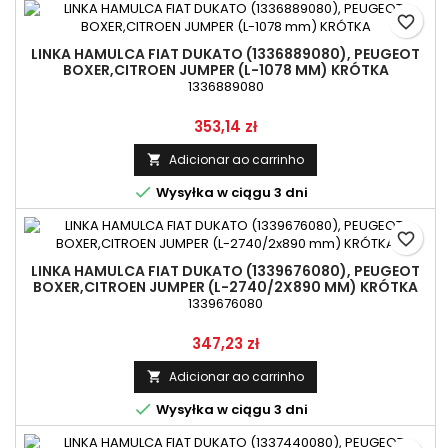
favorite_border
LINKA HAMULCA FIAT DUKATO (1336889080), PEUGEOT
BOXER,CITROEN JUMPER (L-1078 MM) KRÓTKA
1336889080
Preço
353,14 zł
Adicionar ao carrinho


Wysyłka w ciągu 3 dni
favorite_border
LINKA HAMULCA FIAT DUKATO (1339676080), PEUGEOT
BOXER,CITROEN JUMPER (L-2740/2X890 MM) KRÓTKA
1339676080
Preço
347,23 zł
Adicionar ao carrinho


Wysyłka w ciągu 3 dni