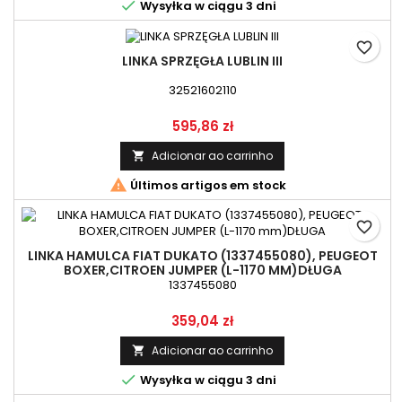

Wysyłka w ciągu 3 dni
favorite_border
LINKA SPRZĘGŁA LUBLIN III
32521602110
Preço
595,86 zł
Adicionar ao carrinho


Últimos artigos em stock
favorite_border
LINKA HAMULCA FIAT DUKATO (1337455080), PEUGEOT
BOXER,CITROEN JUMPER (L-1170 MM)DŁUGA
1337455080
Preço
359,04 zł
Adicionar ao carrinho


Wysyłka w ciągu 3 dni