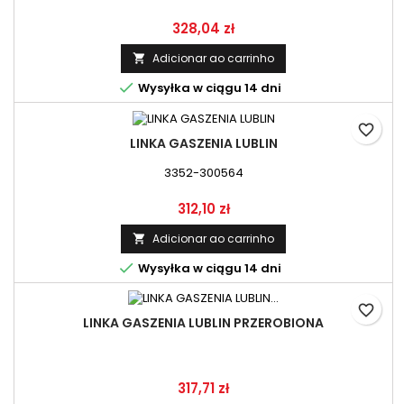
Preço
328,04 zł
Adicionar ao carrinho


Wysyłka w ciągu 14 dni
favorite_border
LINKA GASZENIA LUBLIN
3352-300564
Preço
312,10 zł
Adicionar ao carrinho


Wysyłka w ciągu 14 dni
favorite_border
LINKA GASZENIA LUBLIN PRZEROBIONA
Preço
317,71 zł