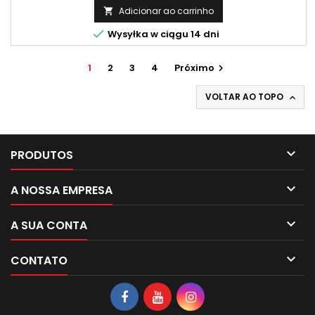
Adicionar ao carrinho


Wysyłka w ciągu 14 dni
1
2
3
4
Próximo

VOLTAR AO TOPO


PRODUTOS

A NOSSA EMPRESA

A SUA CONTA

CONTATO