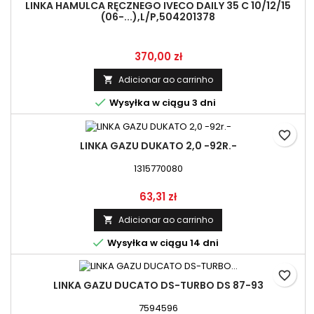
LINKA HAMULCA RĘCZNEGO IVECO DAILY 35 C 10/12/15
(06-...),L/P,504201378
Preço
370,00 zł
Adicionar ao carrinho


Wysyłka w ciągu 3 dni
favorite_border
LINKA GAZU DUKATO 2,0 -92R.-
1315770080
Preço
63,31 zł
Adicionar ao carrinho


Wysyłka w ciągu 14 dni
favorite_border
LINKA GAZU DUCATO DS-TURBO DS 87-93
7594596