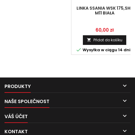
LINKA SSANIA WSK 175,SHL
M11 BIAŁA
Cena
60,00 zł
Přidat do košíku


Wysyłka w ciągu 14 dni

PRODUKTY

NAŠE SPOLEČNOST

VÁŠ ÚČET

KONTAKT