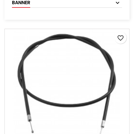
BANNER
favorite_border