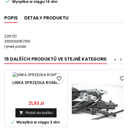

Wysyłka w ciągu 14 dni
POPIS
DETAILY PRODUKTU
225721
2100000157310
rynek polski
16 DALŠÍCH PRODUKTŮ VE STEJNÉ KATEGORII:
<
>
favorite_border
favorite_border
LINKA SPRZĘGŁA ROMET
Cena
21,93 zł
Přidat do košíku


Wysyłka w ciągu 3 dni