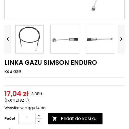




LINKA GAZU SIMSON ENDURO
Kód
GSIE
17,04 zł
S DPH
(17,04 zł SZT.)
Wysyłka w ciągu 14 dni
Přidat do košíku
Počet
