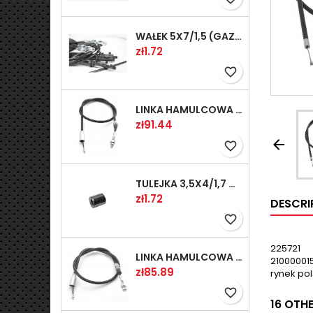
WAŁEK 5X7/1,5 (GAZ WSK)(PR5)
Price
zł1.72
favorite_border
LINKA HAMULCOWA PRZYCZEPY KNOTT 1240/1030 33921-1.11S
Price
zł91.44

favorite_border
TULEJKA 3,5X4/1,7 GAZÓW -OCYNK
Price
zł1.72
DESCRI
favorite_border
225721
LINKA HAMULCOWA PRZYCZEPY KNOTT 1040/830 33921-1.07S
21000001
Price
zł85.89
rynek pol
favorite_border
16 OTH