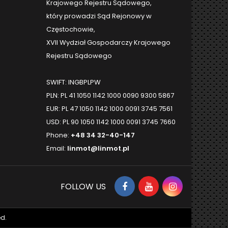
Krajowego Rejestru Sądowego,
który prowadzi Sąd Rejonowy w
Częstochowie,
XVII Wydział Gospodarczy Krajowego
Rejestru Sądowego
SWIFT: INGBPLPW
PLN: PL 41 1050 1142 1000 0090 9300 5867
EUR: PL 47 1050 1142 1000 0091 3745 7561
USD: PL 90 1050 1142 1000 0091 3745 7660
Phone:
+48 34 32-40-147
Email:
linmot@linmot.pl
FOLLOW US
d.