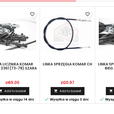
favorite_border
favorite_border
A LICZNIKA KOMAR
LINKA SPRZĘGŁA KOMAR CH
LINKA SP
2361 (73-78) SZARA
BIEG.
Price
Price
zł65.00
zł20.97
Add to basket
Add to basket





yłka w ciągu 14 dni
Wysyłka w ciągu 3 dni
Wysył