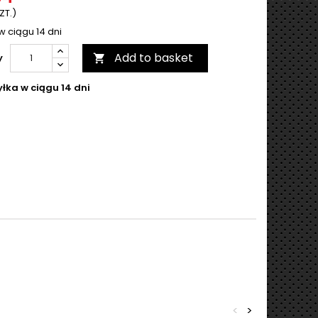
ZT.)
w ciągu 14 dni
Add to basket
y

łka w ciągu 14 dni
<
>