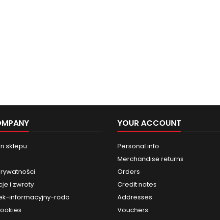
OMPANY
YOUR ACCOUNT
n sklepu
Personal info
Merchandise returns
prywatności
Orders
je i zwroty
Credit notes
k-informacyjny-rodo
Addresses
cookies
Vouchers