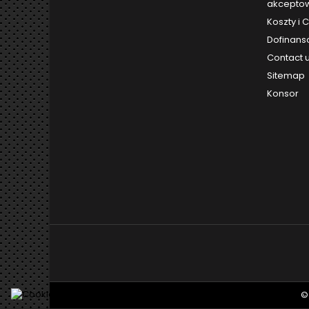
akceptow
Koszty i
Dofinans
Contact 
Sitemap
Konsor
©