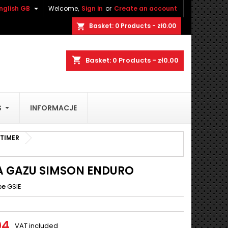

nglish GB
Welcome,
Sign in
or
Create an account
×
×
×
Basket:
0
Products - zł0.00
shopping_cart
shopping_cart
Basket:
0
Products - zł0.00
n
S
INFORMACJE
t
TIMER
A GAZU SIMSON ENDURO
ce
GSIE
04
VAT included