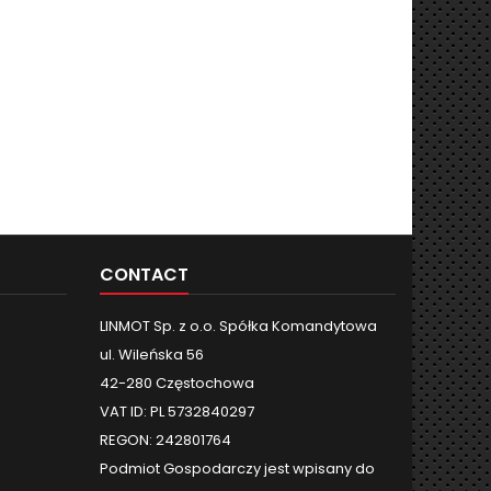
CONTACT
LINMOT Sp. z o.o. Spółka Komandytowa
ul. Wileńska 56
42-280 Częstochowa
VAT ID: PL 5732840297
REGON: 242801764
Podmiot Gospodarczy jest wpisany do