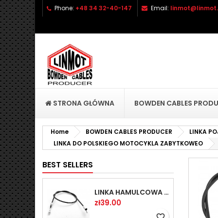
Phone:
+48 34 32-40-147
Email:
linmot@linmot.
A
C
S
add_circle_outline
Yo
Wi
STRONA GŁÓWNA
BOWDEN CABLES PROD
Home
BOWDEN CABLES PRODUCER
LINKA P
LINKA DO POLSKIEGO MOTOCYKLA ZABYTKOWEO
BEST SELLERS
LINKA HAMULCOWA PRZYCZEPY KNOTT 1440/1230 33921-1.14
Price
zł39.00
favorite_border