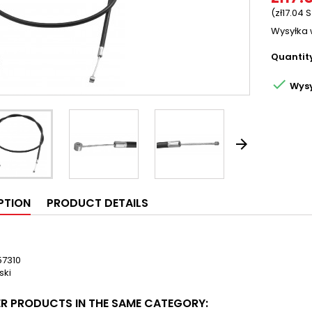
(zł17.04 S
Wysyłka 
Quantit

Wysy

PTION
PRODUCT DETAILS
57310
ski
ER PRODUCTS IN THE SAME CATEGORY: