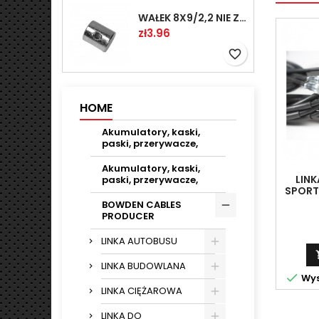
WAŁEK 8X9/2,2 NIE ZAMAWIAĆ
Price
zł3.96
favorite_border
HOME
Akumulatory, kaski,
paski, przerywacze,
Akumulatory, kaski,
LINK
paski, przerywacze,
SPORT 
BOWDEN CABLES
PRODUCER
LINKA AUTOBUSU
LINKA BUDOWLANA

Wys
LINKA CIĘŻAROWA
LINKA DO