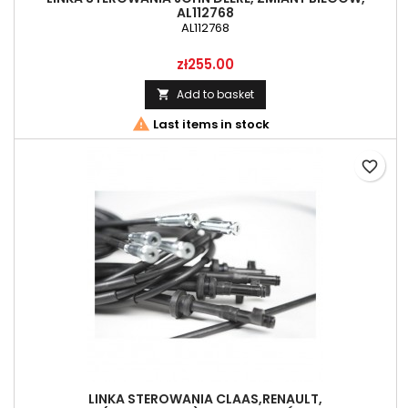
AL112768
AL112768
Price
zł255.00
Add to basket


Last items in stock
favorite_border
LINKA STEROWANIA CLAAS,RENAULT,