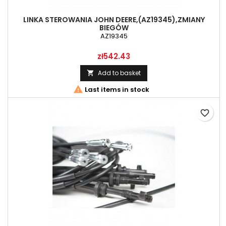
LINKA STEROWANIA JOHN DEERE,(AZ19345),ZMIANY
BIEGÓW
AZ19345
Price
zł542.43
Add to basket


Last items in stock
favorite_border