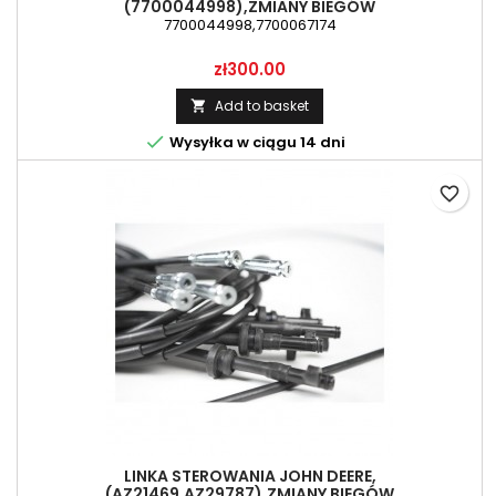
(7700044998),ZMIANY BIEGÓW
7700044998,7700067174
Price
zł300.00
Add to basket


Wysyłka w ciągu 14 dni
favorite_border
LINKA STEROWANIA JOHN DEERE,
(AZ21469,AZ29787),ZMIANY BIEGÓW