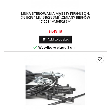
LINKA STEROWANIA MASSEY FERGUSON,
(1615284M1,1615283M1),ZMIANY BIEGÓW
1615284M1,1615283M1
Price
zł519.18
Add to basket


Wysyłka w ciągu 3 dni
favorite_border