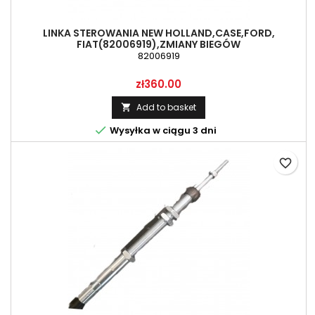
LINKA STEROWANIA NEW HOLLAND,CASE,FORD,
FIAT(82006919),ZMIANY BIEGÓW
82006919
Price
zł360.00
Add to basket


Wysyłka w ciągu 3 dni
favorite_border