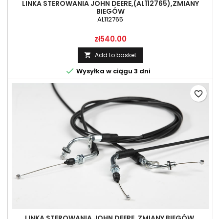
LINKA STEROWANIA JOHN DEERE,(AL112765),ZMIANY
BIEGÓW
AL112765
Price
zł540.00
Add to basket


Wysyłka w ciągu 3 dni
favorite_border
LINKA STEROWANIA JOHN DEERE, ZMIANY BIEGÓW,