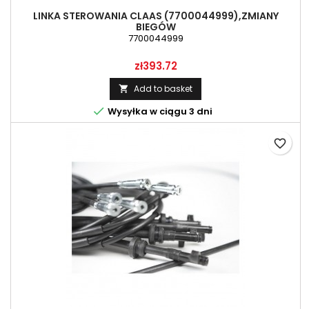
LINKA STEROWANIA CLAAS (7700044999),ZMIANY
BIEGÓW
7700044999
Price
zł393.72
Add to basket


Wysyłka w ciągu 3 dni
favorite_border