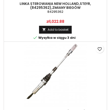
LINKA STEROWANIA NEW HOLLAND,STEYR,
(84295362),ZMIANY BIEGÓW
84295362
Price
zł1,022.88
Add to basket


Wysyłka w ciągu 3 dni
favorite_border