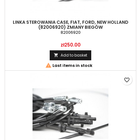
LINKA STEROWANIA CASE, FIAT, FORD, NEW HOLLAND
(82006920) ZMIANY BIEGÓW
82006920
Price
zł250.00
Add to basket


Last items in stock
favorite_border