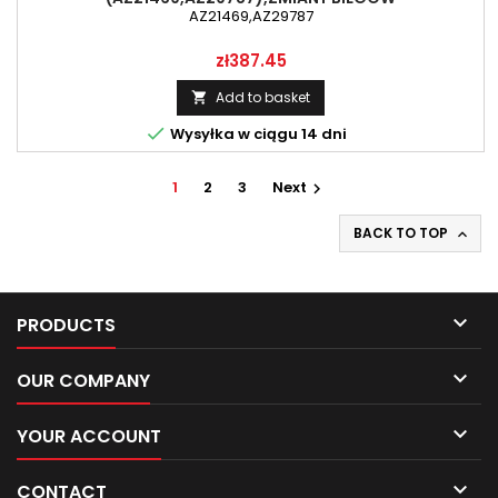
AZ21469,AZ29787
Price
zł387.45
Add to basket


Wysyłka w ciągu 14 dni
1
2
3
Next

BACK TO TOP


PRODUCTS

OUR COMPANY

YOUR ACCOUNT

CONTACT