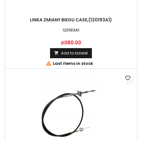
LINKA ZMIANY BIEGU CASE,(120193A1)
120193A1
Price
zł380.00
Add to basket


Last items in stock
favorite_border