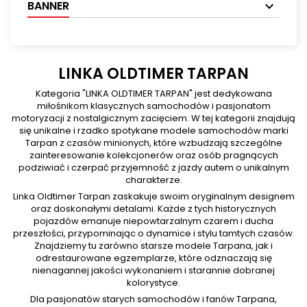
BANNER
LINKA OLDTIMER TARPAN
Kategoria "LINKA OLDTIMER TARPAN" jest dedykowana
miłośnikom klasycznych samochodów i pasjonatom
motoryzacji z nostalgicznym zacięciem. W tej kategorii znajdują
się unikalne i rzadko spotykane modele samochodów marki
Tarpan z czasów minionych, które wzbudzają szczególne
zainteresowanie kolekcjonerów oraz osób pragnących
podziwiać i czerpać przyjemność z jazdy autem o unikalnym
charakterze.
Linka Oldtimer Tarpan zaskakuje swoim oryginalnym designem
oraz doskonałymi detalami. Każde z tych historycznych
pojazdów emanuje niepowtarzalnym czarem i ducha
przeszłości, przypominając o dynamice i stylu tamtych czasów.
Znajdziemy tu zarówno starsze modele Tarpana, jak i
odrestaurowane egzemplarze, które odznaczają się
nienagannej jakości wykonaniem i starannie dobranej
kolorystyce.
Dla pasjonatów starych samochodów i fanów Tarpana,