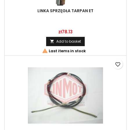
LINKA SPRZĘGŁA TARPAN ET
Price
zł78.13
Add to basket


Last items in stock
favorite_border