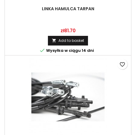
LINKA HAMULCA TARPAN
Price
zł81.70
Add to basket


Wysyłka w ciągu 14 dni
favorite_border