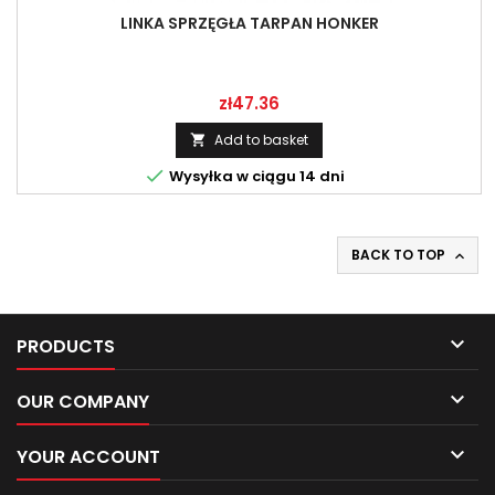
LINKA SPRZĘGŁA TARPAN HONKER
Price
zł47.36
Add to basket


Wysyłka w ciągu 14 dni
BACK TO TOP


PRODUCTS

OUR COMPANY

YOUR ACCOUNT