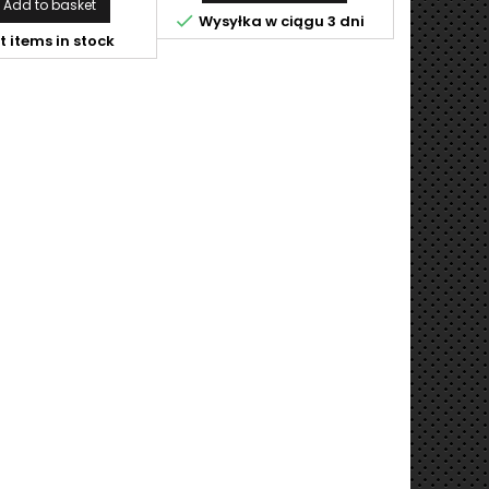
Add to basket

Wysyłka w ciągu 3 dni
t items in stock