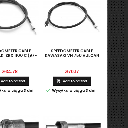
DOMETER CABLE
SPEEDOMETER CABLE
I ZRX 1100 C (97-
KAWASAKI VN 750 VULCAN
.920 MM), LINMOT
(86-03) (L-1000
MM),LINMOT 18193-102571-
1N
Price
Price
zł34.78
zł70.17
Add to basket
Add to basket


ka w ciągu 3 dni
Wysyłka w ciągu 3 dni