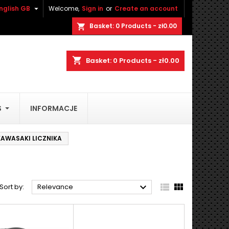

nglish GB
Welcome,
Sign in
or
Create an account
×
×
×
×
Basket:
0
Products - zł0.00
shopping_cart
shopping_cart
Basket:
0
Products - zł0.00
stę
)
)
S
INFORMACJE
)
AWASAKI LICZNIKA



Sort by:
Relevance