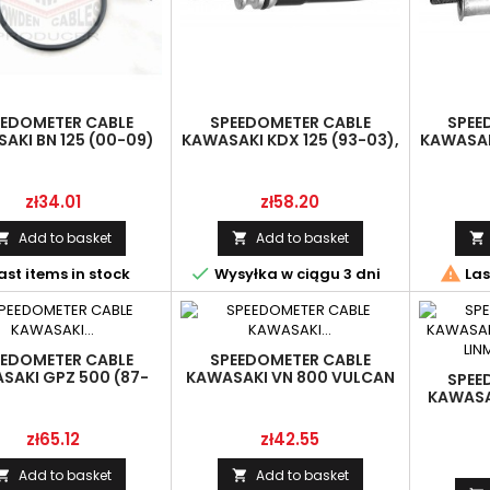
EEDOMETER CABLE
SPEEDOMETER CABLE
SPEE
AKI BN 125 (00-09)
KAWASAKI KDX 125 (93-03),
KAWASAKI
MINATOR, LINMOT
LINMOT
54001-1244
Price
Price
zł34.01
zł58.20
Add to basket
Add to basket





ast items in stock
Wysyłka w ciągu 3 dni
Las
EEDOMETER CABLE
SPEEDOMETER CABLE
SAKI GPZ 500 (87-
KAWASAKI VN 800 VULCAN
SPEE
DŁ.875 MM), LINMOT
(95-06) LINMOT 54001-1219
KAWASAK
95) LI
Price
Price
zł65.12
zł42.55
Add to basket
Add to basket

