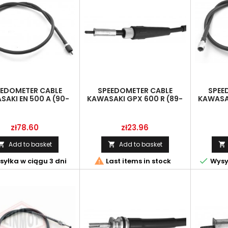
EEDOMETER CABLE
SPEEDOMETER CABLE
SPEE
SAKI EN 500 A (90-
KAWASAKI GPX 600 R (89-
KAWASAK
L-1063 MM),LINMOT
99) (DŁ.870 MM), LINMOT
00) (DŁ
54001-1113
78005050
Price
Price
zł78.60
zł23.96
Add to basket
Add to basket





yłka w ciągu 3 dni
Last items in stock
Wysył