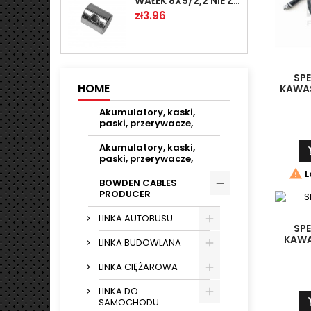
WAŁEK 8X9/2,2 NIE ZAMAWIAĆ
Price
zł3.96
SP
HOME
KAWAS
ELI
Akumulatory, kaski,
paski, przerywacze,
Akumulatory, kaski,
paski, przerywacze,

L
BOWDEN CABLES
PRODUCER
LINKA AUTOBUSU
SP
KAWA
LINKA BUDOWLANA
93),(
LINKA CIĘŻAROWA
LINKA DO
SAMOCHODU