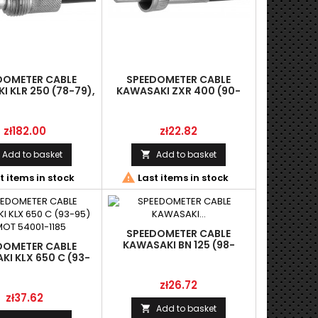
DOMETER CABLE
SPEEDOMETER CABLE
 KLR 250 (78-79),
KAWASAKI ZXR 400 (90-
LINMOT
99), LINMOT
Price
Price
zł182.00
zł22.82
Add to basket
Add to basket


t items in stock
Last items in stock
SPEEDOMETER CABLE
KAWASAKI BN 125 (98-
DOMETER CABLE
99),KLE 500 (01-07),
I KLX 650 C (93-
LINMOT
NMOT 54001-1185
Price
zł26.72
Price
zł37.62
Add to basket
