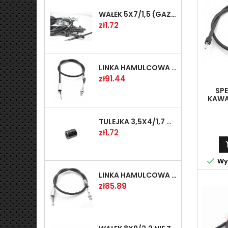
WAŁEK 5X7/1,5 (GAZ WSK)(PR5)
Price
zł1.72
LINKA HAMULCOWA PRZYCZEPY KNOTT 1240/1030 33921-1.11S
Price
zł91.44
SP
KAWA
96),(
TULEJKA 3,5X4/1,7 GAZÓW -OCYNK
Price
zł1.72

Wys
LINKA HAMULCOWA PRZYCZEPY KNOTT 1040/830 33921-1.07S
Price
zł85.89