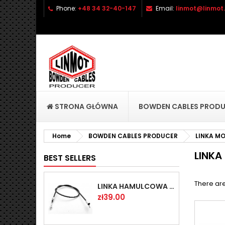
Phone:
+48 34 32-40-147
Email:
linmot@linmot.
A
(
(
S
((
Yo
((l
STRONA GŁÓWNA
BOWDEN CABLES PROD
Home
BOWDEN CABLES PRODUCER
LINKA M
LINKA
BEST SELLERS
There are
LINKA HAMULCOWA PRZYCZEPY KNOTT 1440/1230 33921-1.14
Price
zł39.00