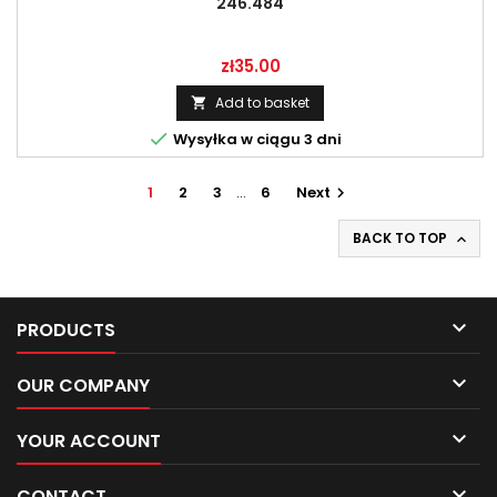
246.484
Price
zł35.00
Add to basket


Wysyłka w ciągu 3 dni
1
2
3
…
6
Next

BACK TO TOP


PRODUCTS

OUR COMPANY

YOUR ACCOUNT

CONTACT