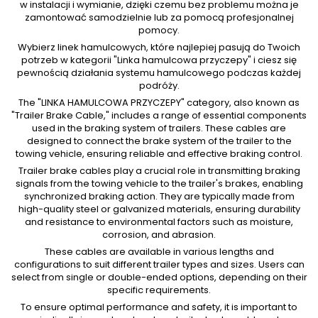
w instalacji i wymianie, dzięki czemu bez problemu można je
zamontować samodzielnie lub za pomocą profesjonalnej
pomocy.
Wybierz linek hamulcowych, które najlepiej pasują do Twoich
potrzeb w kategorii "Linka hamulcowa przyczepy" i ciesz się
pewnością działania systemu hamulcowego podczas każdej
podróży.
The "LINKA HAMULCOWA PRZYCZEPY" category, also known as
"Trailer Brake Cable," includes a range of essential components
used in the braking system of trailers. These cables are
designed to connect the brake system of the trailer to the
towing vehicle, ensuring reliable and effective braking control.
Trailer brake cables play a crucial role in transmitting braking
signals from the towing vehicle to the trailer's brakes, enabling
synchronized braking action. They are typically made from
high-quality steel or galvanized materials, ensuring durability
and resistance to environmental factors such as moisture,
corrosion, and abrasion.
These cables are available in various lengths and
configurations to suit different trailer types and sizes. Users can
select from single or double-ended options, depending on their
specific requirements.
To ensure optimal performance and safety, it is important to