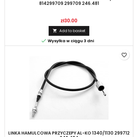
814299709 299709 246.481
Price
zł30.00
Add to basket


Wysyłka w ciągu 3 dni
favorite_border
LINKA HAMULCOWA PRZYCZEPY AL-KO 1340/1130 299712