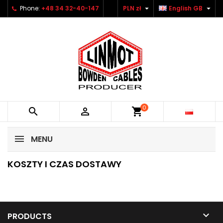


Phone:
+48 34 32-40-147
PLN zł
English GB
0


shopping_cart
MENU
KOSZTY I CZAS DOSTAWY

PRODUCTS