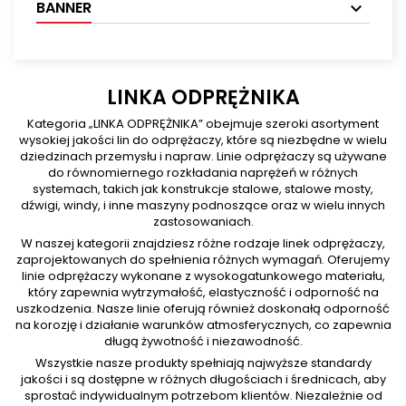
BANNER
LINKA ODPRĘŻNIKA
Kategoria „LINKA ODPRĘŻNIKA” obejmuje szeroki asortyment
wysokiej jakości lin do odprężaczy, które są niezbędne w wielu
dziedzinach przemysłu i napraw. Linie odprężaczy są używane
do równomiernego rozkładania naprężeń w różnych
systemach, takich jak konstrukcje stalowe, stalowe mosty,
dźwigi, windy, i inne maszyny podnoszące oraz w wielu innych
zastosowaniach.
W naszej kategorii znajdziesz różne rodzaje linek odprężaczy,
zaprojektowanych do spełnienia różnych wymagań. Oferujemy
linie odprężaczy wykonane z wysokogatunkowego materiału,
który zapewnia wytrzymałość, elastyczność i odporność na
uszkodzenia. Nasze linie oferują również doskonałą odporność
na korozję i działanie warunków atmosferycznych, co zapewnia
długą żywotność i niezawodność.
Wszystkie nasze produkty spełniają najwyższe standardy
jakości i są dostępne w różnych długościach i średnicach, aby
sprostać indywidualnym potrzebom klientów. Niezależnie od