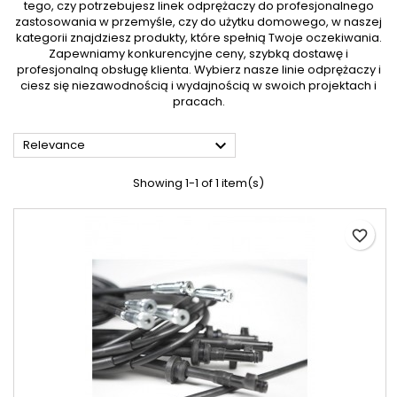
tego, czy potrzebujesz linek odprężaczy do profesjonalnego
zastosowania w przemyśle, czy do użytku domowego, w naszej
kategorii znajdziesz produkty, które spełnią Twoje oczekiwania.
Zapewniamy konkurencyjne ceny, szybką dostawę i
profesjonalną obsługę klienta. Wybierz nasze linie odprężaczy i
ciesz się niezawodnością i wydajnością w swoich projektach i
pracach.

Relevance
Showing 1-1 of 1 item(s)
favorite_border