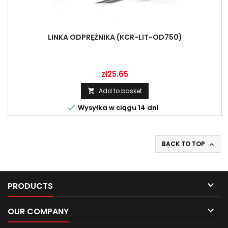
LINKA ODPRĘŻNIKA (KCR-LIT-OD750)
Price
zł25.65
Add to basket


Wysyłka w ciągu 14 dni
BACK TO TOP


PRODUCTS

OUR COMPANY