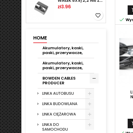
WAŁEK 8X9/2,2 NIE ZAMAWIAĆ
Price
zł3.96
favorite_border

Wys
HOME
Akumulatory, kaski,
paski, przerywacze,
Akumulatory, kaski,
paski, przerywacze,
BOWDEN CABLES
PRODUCER
L
LINKA AUTOBUSU
METAL
LINKA BUDOWLANA
M
LINKA CIĘŻAROWA
LINKA DO
SAMOCHODU
