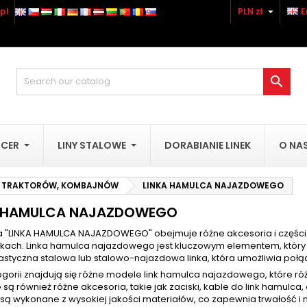

pl
PLN zł
E
dd to wishlist
reate wishlist
(modalTitle))
ign in
Utwórz nową listę
confirmMessage))
u need to be logged in to save products in your wishlist.

shlist name
((cancelText))
((modalDeleteText)
Cancel
Sign i
UCER
LINY STALOWE
DORABIANIE LINEK
O NA
Cancel
Create wishlis
O TRAKTORÓW, KOMBAJNÓW
LINKA HAMULCA NAJAZDOWEGO
A HAMULCA NAJAZDOWEGO
a "LINKA HAMULCA NAJAZDOWEGO" obejmuje różne akcesoria i częśc
kach. Linka hamulca najazdowego jest kluczowym elementem, który
elastyczna stalowa lub stalowo-najazdowa linka, która umożliwia 
egorii znajdują się różne modele link hamulca najazdowego, które r
są również różne akcesoria, takie jak zaciski, kable do link hamulc
 są wykonane z wysokiej jakości materiałów, co zapewnia trwałość i