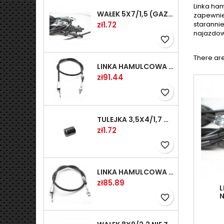
Linka ha
WAŁEK 5X7/1,5 (GAZ WSK)(PR5)
zapewnie
Price
starannie
zł1.72
najazdow
favorite_border
There are
LINKA HAMULCOWA PRZYCZEPY KNOTT 1240/1030 33921-1.11S
Price
zł91.44
favorite_border
TULEJKA 3,5X4/1,7 GAZÓW -OCYNK
Price
zł1.72
favorite_border
LINKA HAMULCOWA PRZYCZEPY KNOTT 1040/830 33921-1.07S
Price
zł85.89
L
favorite_border
META