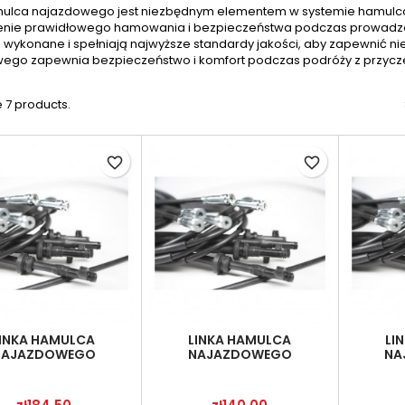
mulca najazdowego jest niezbędnym elementem w systemie hamulcow
nie prawidłowego hamowania i bezpieczeństwa podczas prowadzenia
 wykonane i spełniają najwyższe standardy jakości, aby zapewnić ni
ego zapewnia bezpieczeństwo i komfort podczas podróży z przycz
 7 products.
favorite_border
favorite_border
INKA HAMULCA
LINKA HAMULCA
LI
NAJAZDOWEGO
NAJAZDOWEGO
NA
LFACH T735 POD-
METALFACH T703 POD-OGL
META
OGL-000151
000571
(
Price
Price