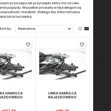
ym przyczepy lub przyczepki, który ma na celu
 pojazdu. Wszystkie produkty w tej kategorii są
ezawodność i trwałość. Dlatego też, linka hamulca
epą lub przyczepką.



Sort by:
Relevance
favorite_border
favorite_border
NKA HAMULCA
LINKA HAMULCA
JAZDOWEGO
NAJAZDOWEGO
LFACH KRÓTKA
METALFACH KRÓTKA
+2XBLW47)
Price
Price