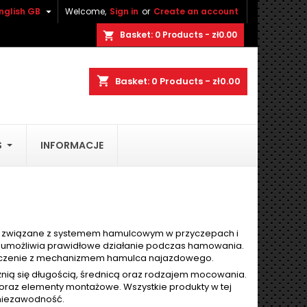

nglish GB
Welcome,
Sign in
or
Create an account
×
×
×
×
Basket:
0
Products - zł0.00
shopping_cart
shopping_cart
Basket:
0
Products - zł0.00
)
n
S
INFORMACJE
t
i związane z systemem hamulcowym w przyczepach i
 umożliwia prawidłowe działanie podczas hamowania.
połączenie z mechanizmem hamulca najazdowego.
óżnią się długością, średnicą oraz rodzajem mocowania.
a, oraz elementy montażowe. Wszystkie produkty w tej
 niezawodność.