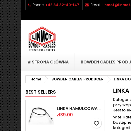
Phone:
+48 34 32-40-147
Email:
linmot@linmot.
A
C
(
S
add_circle_outline
((
Yo
Wi
STRONA GŁÓWNA
BOWDEN CABLES PROD
Home
BOWDEN CABLES PRODUCER
LINKA D
LINK
BEST SELLERS
Kategori
przyczep
LINKA HAMULCOWA PRZYCZEPY KNOTT 1440/1230 33921-1.14
Jest to 
Price
zł39.00
W tej kat
Dostępne 
favorite_border
kategorii