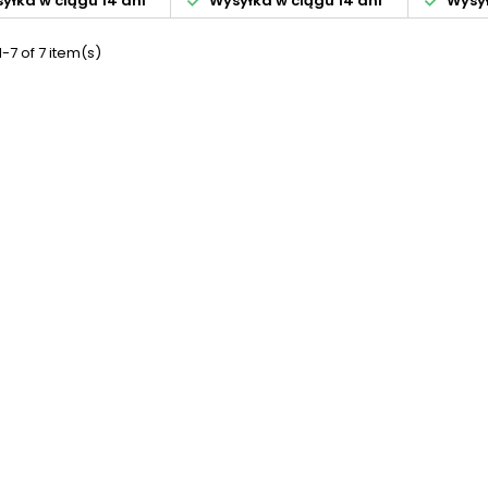
yłka w ciągu 14 dni
Wysyłka w ciągu 14 dni
Wysył
-7 of 7 item(s)