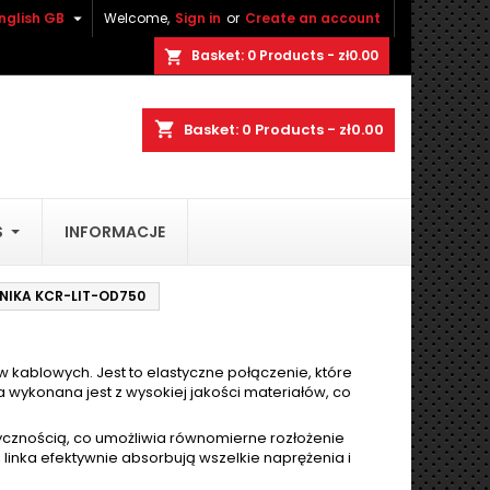

nglish GB
Welcome,
Sign in
or
Create an account
×
×
×
×
Basket:
0
Products - zł0.00
shopping_cart
shopping_cart
Basket:
0
Products - zł0.00
)
n
S
INFORMACJE
t
ŻNIKA KCR-LIT-OD750
 kablowych. Jest to elastyczne połączenie, które
 wykonana jest z wysokiej jakości materiałów, co
tycznością, co umożliwia równomierne rozłożenie
 linka efektywnie absorbują wszelkie naprężenia i