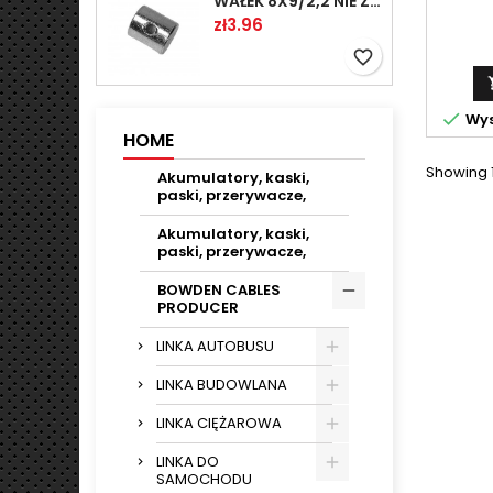
WAŁEK 8X9/2,2 NIE ZAMAWIAĆ
Price
zł3.96
favorite_border

Wys
HOME
Showing 1
Akumulatory, kaski,
paski, przerywacze,
Akumulatory, kaski,
paski, przerywacze,
BOWDEN CABLES
PRODUCER
LINKA AUTOBUSU
LINKA BUDOWLANA
LINKA CIĘŻAROWA
LINKA DO
SAMOCHODU