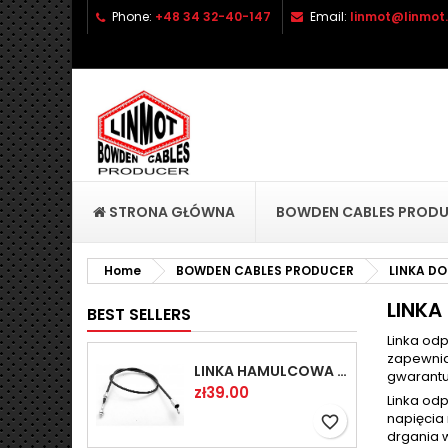
Phone:
+48 34 32-40-147
Email:
linmot@linmot.
A
C
(
S
add_circle_outline
((
Yo
Wi
STRONA GŁÓWNA
BOWDEN CABLES PROD
Home
BOWDEN CABLES PRODUCER
LINKA D
LINKA
BEST SELLERS
Linka od
zapewnia 
LINKA HAMULCOWA PRZYCZEPY KNOTT 1440/1230 33921-1.14
gwarantu
Price
zł39.00
Linka od
napięcia 
favorite_border
drgania w