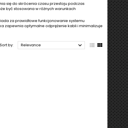
nia się do skrócenia czasu przestoju podczas
a może być stosowana w różnych warunkach
owiada za prawidłowe funkcjonowanie systemu
inka zapewnia optymalne odprężenie kabli i minimalizuje



Sort by:
Relevance