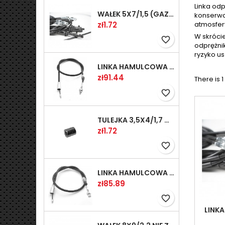
Linka odp
WAŁEK 5X7/1,5 (GAZ WSK)(PR5)
konserwa
Price
atmosfer
zł1.72
W skróci
favorite_border
odprężnik
ryzyko us
LINKA HAMULCOWA PRZYCZEPY KNOTT 1240/1030 33921-1.11S
Price
zł91.44
There is 
favorite_border
TULEJKA 3,5X4/1,7 GAZÓW -OCYNK
Price
zł1.72
favorite_border
LINKA HAMULCOWA PRZYCZEPY KNOTT 1040/830 33921-1.07S
Price
zł85.89
favorite_border
LINKA