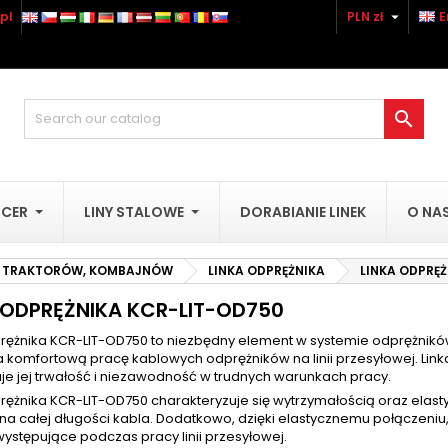

pl
PLN zł
E
dd to wishlist
reate wishlist
(modalTitle))
ign in
Utwórz nową listę
confirmMessage))
u need to be logged in to save products in your wishlist.

shlist name
((cancelText))
((modalDeleteText)
Cancel
Sign i
UCER
LINY STALOWE
DORABIANIE LINEK
O NA
Cancel
Create wishlis
O TRAKTORÓW, KOMBAJNÓW
LINKA ODPRĘŻNIKA
LINKA ODPRĘ
 ODPRĘŻNIKA KCR-LIT-OD750
prężnika KCR-LIT-OD750 to niezbędny element w systemie odprężników
komfortową pracę kablowych odprężników na linii przesyłowej. Linka
je jej trwałość i niezawodność w trudnych warunkach pracy.
prężnika KCR-LIT-OD750 charakteryzuje się wytrzymałością oraz elas
na całej długości kabla. Dodatkowo, dzięki elastycznemu połączeniu,
ystępujące podczas pracy linii przesyłowej.