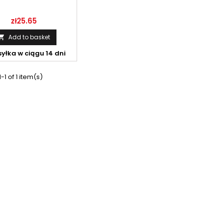
Price
zł25.65
Add to basket

yłka w ciągu 14 dni
-1 of 1 item(s)