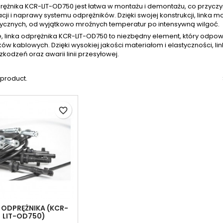
rężnika KCR-LIT-OD750 jest łatwa w montażu i demontażu, co przyczy
cji i naprawy systemu odprężników. Dzięki swojej konstrukcji, link
ycznych, od wyjątkowo mroźnych temperatur po intensywną wilgoć.
e, linka odprężnika KCR-LIT-OD750 to niezbędny element, który odp
ów kablowych. Dzięki wysokiej jakości materiałom i elastyczności, l
zkodzeń oraz awarii linii przesyłowej.
1 product.
favorite_border
 ODPRĘŻNIKA (KCR-
LIT-OD750)