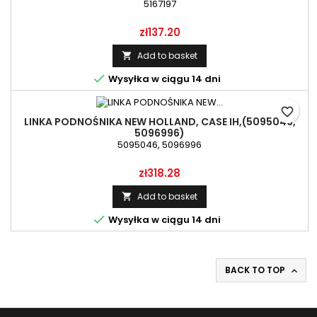
5167197
Price
zł137.20
Add to basket


Wysyłka w ciągu 14 dni
favorite_border
LINKA PODNOŚNIKA NEW HOLLAND, CASE IH,(5095046,
5096996)
5095046, 5096996
Price
zł318.28
Add to basket


Wysyłka w ciągu 14 dni
BACK TO TOP
