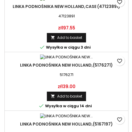
favorite_border
LINKA PODNOŚNIKA NEW HOLLAND,CASE (47123891)
47123891
Price
zł197.55
Add to basket


Wysyłka w ciągu 3 dni
favorite_border
LINKA PODNOŚNIKA NEW HOLLAND,(5176271)
5176271
Price
zł139.00
Add to basket


Wysyłka w ciągu 14 dni
favorite_border
LINKA PODNOŚNIKA NEW HOLLAND,(5167197)