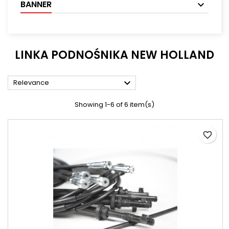
BANNER
LINKA PODNOŚNIKA NEW HOLLAND

Relevance
Showing 1-6 of 6 item(s)
favorite_border