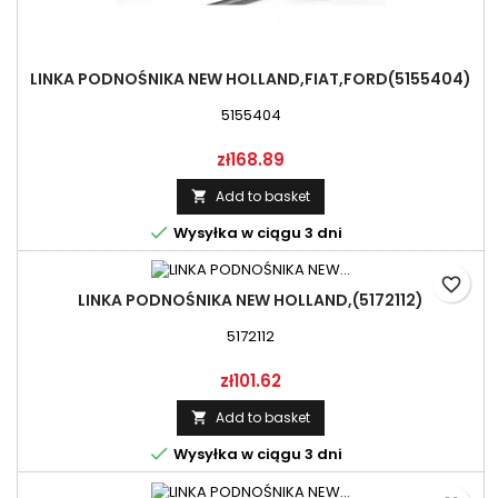
LINKA PODNOŚNIKA NEW HOLLAND,FIAT,FORD(5155404)
5155404
Price
zł168.89
Add to basket


Wysyłka w ciągu 3 dni
favorite_border
LINKA PODNOŚNIKA NEW HOLLAND,(5172112)
5172112
Price
zł101.62
Add to basket


Wysyłka w ciągu 3 dni