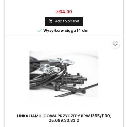
Price
zł34.00
Add to basket


Wysyłka w ciągu 14 dni
favorite_border
LINKA HAMULCOWA PRZYCZEPY BPW 1355/1130,
05.089.33.83.0