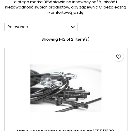
dlatego marka BPW stawia na innowacyjność, jakość i
niezawodność swoich produktów, aby zapewnić Ci bezpieczną
i komfortową jazdę.

Relevance
Showing 1-12 of 21 item(s)
favorite_border