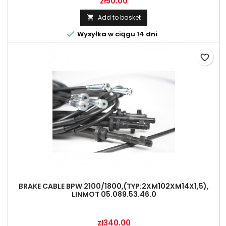
Price
zł50.00
Add to basket


Wysyłka w ciągu 14 dni
favorite_border
BRAKE CABLE BPW 2100/1800,(TYP:2XM102XM14X1,5),
LINMOT 05.089.53.46.0
Price
zł340.00