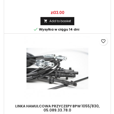
Price
zł33.00
Add to basket


Wysyłka w ciągu 14 dni
favorite_border
LINKA HAMULCOWA PRZYCZEPY BPW 1055/830,
05.089.33.78.0