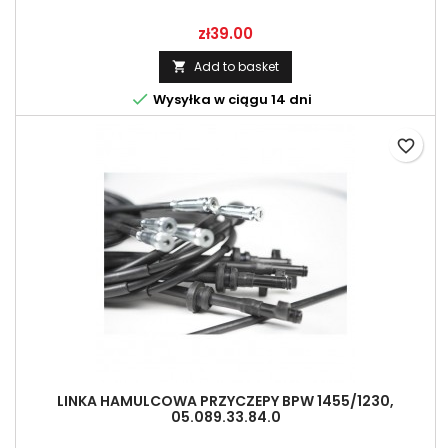
Price
zł39.00
Add to basket


Wysyłka w ciągu 14 dni
favorite_border
LINKA HAMULCOWA PRZYCZEPY BPW 1455/1230,
05.089.33.84.0