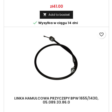
Price
zł41.00
Add to basket


Wysyłka w ciągu 14 dni
favorite_border
LINKA HAMULCOWA PRZYCZEPY BPW 1655/1430,
05.089.33.86.0