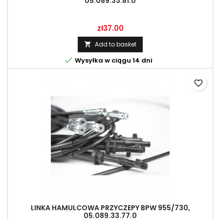
05.089.33.81.0
Price
zł37.00
Add to basket


Wysyłka w ciągu 14 dni
favorite_border
LINKA HAMULCOWA PRZYCZEPY BPW 955/730,
05.089.33.77.0