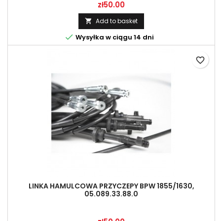
Price
zł50.00
Add to basket


Wysyłka w ciągu 14 dni
favorite_border
LINKA HAMULCOWA PRZYCZEPY BPW 1855/1630,
05.089.33.88.0