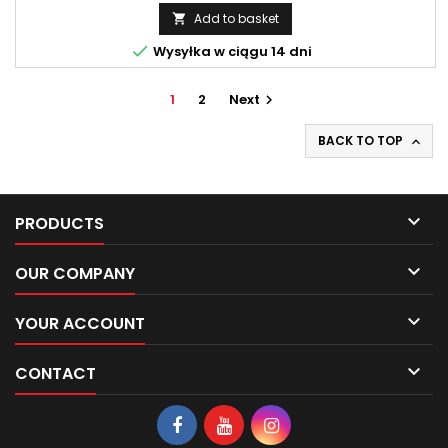
Add to basket


Wysyłka w ciągu 14 dni
1
2
Next

BACK TO TOP


PRODUCTS

OUR COMPANY

YOUR ACCOUNT

CONTACT