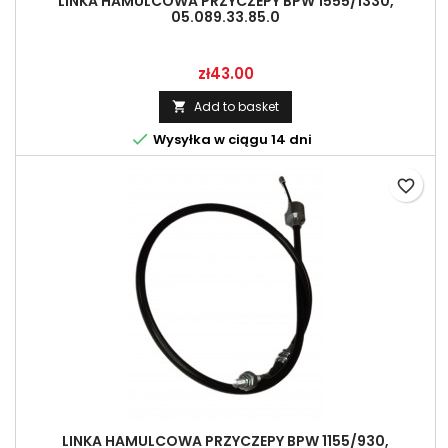
LINKA HAMULCOWA PRZYCZEPY BPW 1555/1330,
05.089.33.85.0
Price
zł43.00
Add to basket


Wysyłka w ciągu 14 dni
favorite_border
LINKA HAMULCOWA PRZYCZEPY BPW 1155/930,