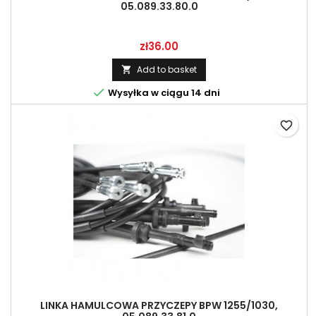
05.089.33.80.0
Price
zł36.00
Add to basket


Wysyłka w ciągu 14 dni
favorite_border
LINKA HAMULCOWA PRZYCZEPY BPW 1255/1030,