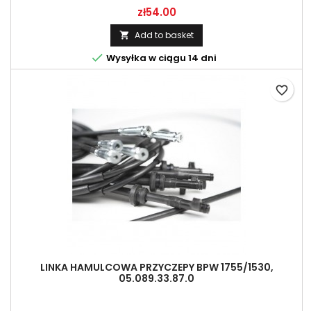
Price
zł54.00
Add to basket


Wysyłka w ciągu 14 dni
favorite_border
LINKA HAMULCOWA PRZYCZEPY BPW 1755/1530,
05.089.33.87.0