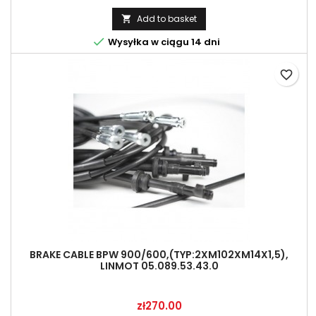
Add to basket


Wysyłka w ciągu 14 dni
favorite_border
BRAKE CABLE BPW 900/600,(TYP:2XM102XM14X1,5),
LINMOT 05.089.53.43.0
Price
zł270.00