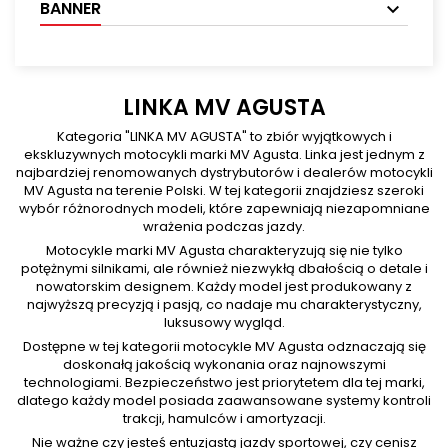
BANNER
LINKA MV AGUSTA
Kategoria "LINKA MV AGUSTA" to zbiór wyjątkowych i
ekskluzywnych motocykli marki MV Agusta. Linka jest jednym z
najbardziej renomowanych dystrybutorów i dealerów motocykli
MV Agusta na terenie Polski. W tej kategorii znajdziesz szeroki
wybór różnorodnych modeli, które zapewniają niezapomniane
wrażenia podczas jazdy.
Motocykle marki MV Agusta charakteryzują się nie tylko
potężnymi silnikami, ale również niezwykłą dbałością o detale i
nowatorskim designem. Każdy model jest produkowany z
najwyższą precyzją i pasją, co nadaje mu charakterystyczny,
luksusowy wygląd.
Dostępne w tej kategorii motocykle MV Agusta odznaczają się
doskonałą jakością wykonania oraz najnowszymi
technologiami. Bezpieczeństwo jest priorytetem dla tej marki,
dlatego każdy model posiada zaawansowane systemy kontroli
trakcji, hamulców i amortyzacji.
Nie ważne czy jesteś entuzjastą jazdy sportowej, czy cenisz