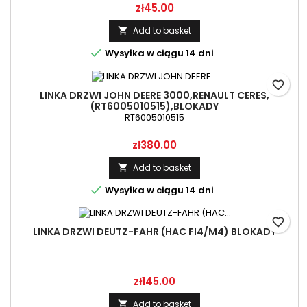
Price
zł45.00
Add to basket


Wysyłka w ciągu 14 dni
favorite_border
LINKA DRZWI JOHN DEERE 3000,RENAULT CERES,
(RT6005010515),BLOKADY
RT6005010515
Price
zł380.00
Add to basket


Wysyłka w ciągu 14 dni
favorite_border
LINKA DRZWI DEUTZ-FAHR (HAC FI4/M4) BLOKADY
Price
zł145.00
Add to basket
