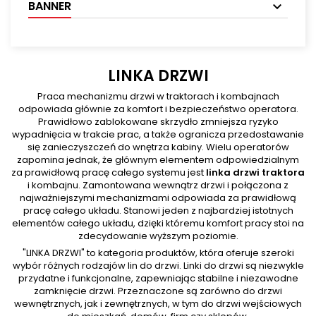
BANNER
LINKA DRZWI
Praca mechanizmu drzwi w traktorach i kombajnach
odpowiada głównie za komfort i bezpieczeństwo operatora.
Prawidłowo zablokowane skrzydło zmniejsza ryzyko
wypadnięcia w trakcie prac, a także ogranicza przedostawanie
się zanieczyszczeń do wnętrza kabiny. Wielu operatorów
zapomina jednak, że głównym elementem odpowiedzialnym
za prawidłową pracę całego systemu jest
linka drzwi traktora
i kombajnu. Zamontowana wewnątrz drzwi i połączona z
najważniejszymi mechanizmami odpowiada za prawidłową
pracę całego układu. Stanowi jeden z najbardziej istotnych
elementów całego układu, dzięki któremu komfort pracy stoi na
zdecydowanie wyższym poziomie.
"LINKA DRZWI" to kategoria produktów, która oferuje szeroki
wybór różnych rodzajów lin do drzwi. Linki do drzwi są niezwykle
przydatne i funkcjonalne, zapewniając stabilne i niezawodne
zamknięcie drzwi. Przeznaczone są zarówno do drzwi
wewnętrznych, jak i zewnętrznych, w tym do drzwi wejściowych