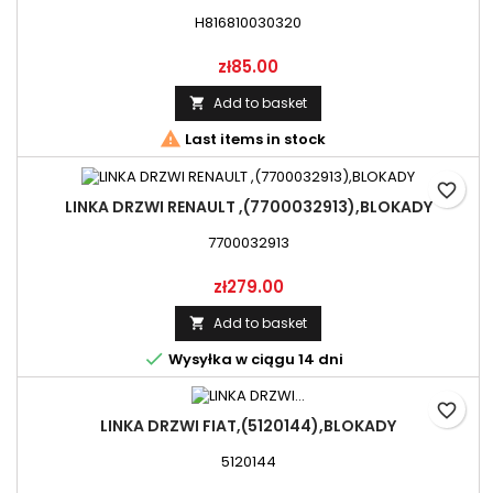
H816810030320
Price
zł85.00
Add to basket


Last items in stock
favorite_border
LINKA DRZWI RENAULT ,(7700032913),BLOKADY
7700032913
Price
zł279.00
Add to basket


Wysyłka w ciągu 14 dni
favorite_border
LINKA DRZWI FIAT,(5120144),BLOKADY
5120144