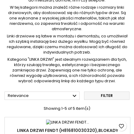
do mieszkań, domów, firm czy sklepów.
W tej kategorii można znaleźć różne rodzaje i rozmiary linki
drzwiowych, aby dostosować się do różnych typów drzwi. Są
one wykonane z wysokiej jakości materiałów, takich jak stal
nierdzewna, co zapewnia trwałość i odporność na warunki
atmosferyczne.
Linki drzwiowe są łatwe w montażu i demontażu, co umożliwiał
ich szybką instalację bez dużego wysiłku. Mogą być również
regulowane, dzięki czemu można dostosować ich długość do
indywidualnych potrzeb.
Kategoria "LINKA DRZWI" jest idealnym rozwiązaniem dla tych,
którzy szukają trwałego, estetycznego i bezpiecznego
zamknięcia drzwi. Zapewniają one nie tylko ochronę, ale
również wygodę użytkowania, a ich różnorodność pozwala
wybrać odpowiednią linkę do każdego typu drzwi.

Relevance
FILTER
Showing 1-5 of 5 item(s)
favorite_border
LINKA DRZWI FENDT (H816810030320),BLOKADY